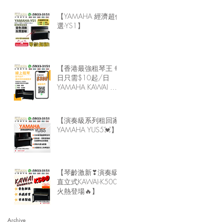
【YAMAHA 經濟超值
選-YS1】
【香港最強租琴王 每
日只需$10起/日
YAMAHA KAWAI 鋼
琴直送回家】
【演奏級系列租回家-
YAMAHA YUS5💓】
【琴齡激新❣演奏級
直立式KAWAI-K500
火熱登場🔥】
Archive