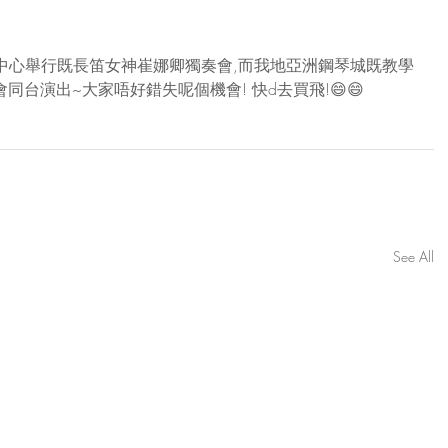
笛中心舉行既長笛女神崔娜卿獨奏會,而我地亞洲鋼琴城既教學
梁維芝亦會同台演出~大家唔好錯失呢個機會! 快d去買飛!😄😄
See All