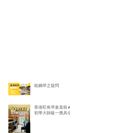
租鋼琴之疑問
香港旺角琴倉直租🔥
初學大師級一應具全