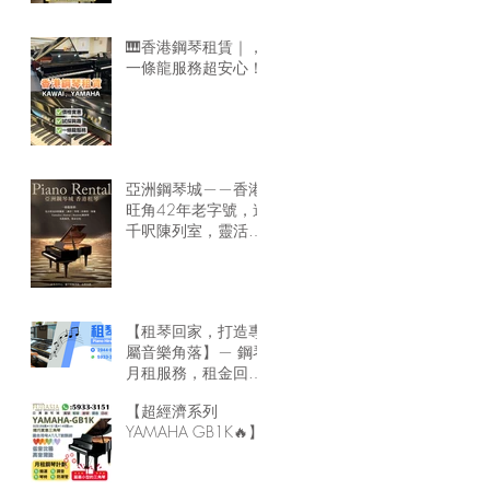
🎹香港鋼琴租賃｜，
一條龍服務超安心！
亞洲鋼琴城——香港
旺角42年老字號，逾
千呎陳列室，靈活租
琴方案，隨時可租鋼
琴回家🏠
【租琴回家，打造專
屬音樂角落】— 鋼琴
月租服務，租金回家
最靈活！
【超經濟系列
YAMAHA GB1K🔥】