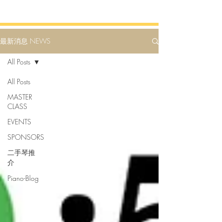
最新消息 NEWS
All Posts
All Posts
MASTER
CLASS
EVENTS
SPONSORS
二手琴推
介
Piano-Blog