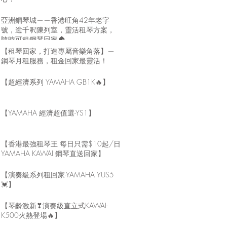
亞洲鋼琴城——香港旺角42年老字
號，逾千呎陳列室，靈活租琴方案，
隨時可租鋼琴回家🏠
【租琴回家，打造專屬音樂角落】—
鋼琴月租服務，租金回家最靈活！
【超經濟系列 YAMAHA GB1K🔥】
【YAMAHA 經濟超值選-YS1】
【香港最強租琴王 每日只需$10起/日
YAMAHA KAWAI 鋼琴直送回家】
【演奏級系列租回家-YAMAHA YUS5
💓】
【琴齡激新❣演奏級直立式KAWAI-
K500火熱登場🔥】