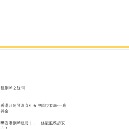
租鋼琴之疑問
香港旺角琴倉直租🔥 初學大師級一應
具全
🎹香港鋼琴租賃｜，一條龍服務超安
心！