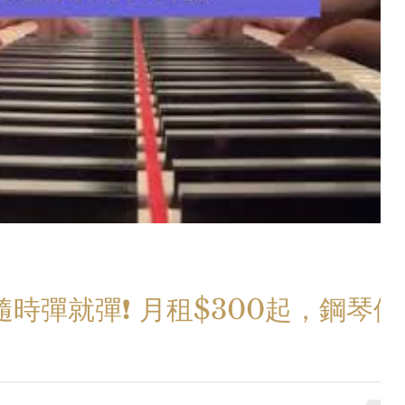
時彈就彈❗️ 月租$300起，鋼琴便