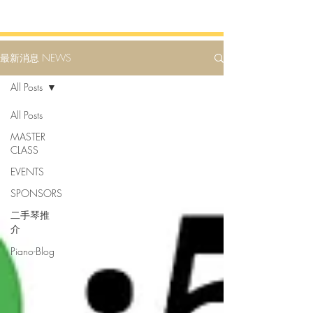
最新消息 NEWS
All Posts
All Posts
MASTER
CLASS
EVENTS
SPONSORS
二手琴推
介
Piano-Blog