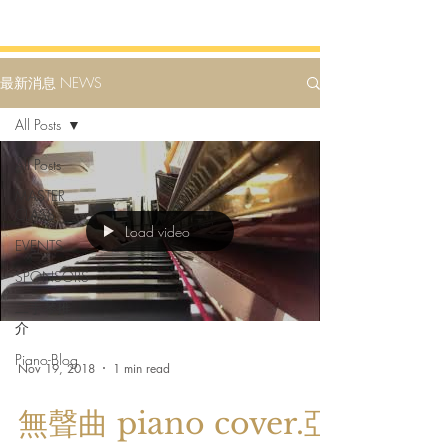
最新消息 NEWS
All Posts
All Posts
MASTER
CLASS
Load video
EVENTS
SPONSORS
二手琴推
介
Piano-Blog
Nov 19, 2018
1 min read
無聲曲 piano cover.亞