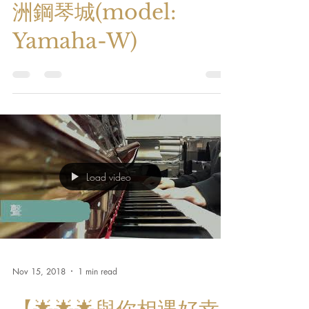
洲鋼琴城(model:
Yamaha-W)
Load video
Nov 15, 2018
1 min read