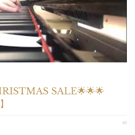
STMAS SALE🌟🌟🌟
8】