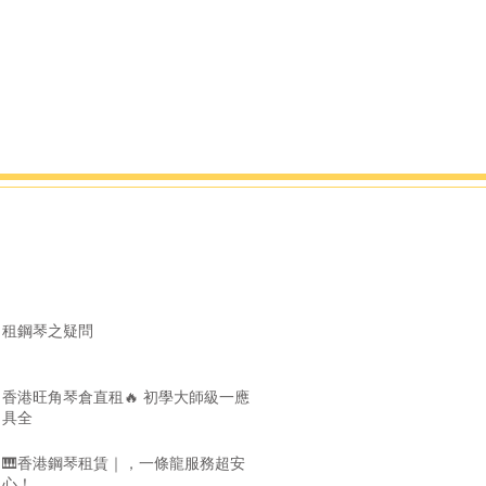
租鋼琴之疑問
香港旺角琴倉直租🔥 初學大師級一應
具全
🎹香港鋼琴租賃｜，一條龍服務超安
心！