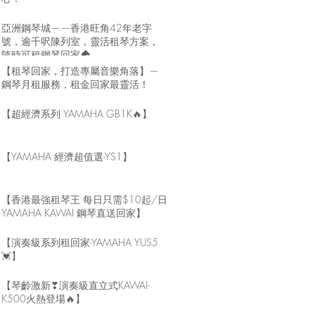
亞洲鋼琴城——香港旺角42年老字
號，逾千呎陳列室，靈活租琴方案，
隨時可租鋼琴回家🏠
【租琴回家，打造專屬音樂角落】—
鋼琴月租服務，租金回家最靈活！
【超經濟系列 YAMAHA GB1K🔥】
【YAMAHA 經濟超值選-YS1】
【香港最強租琴王 每日只需$10起/日
YAMAHA KAWAI 鋼琴直送回家】
【演奏級系列租回家-YAMAHA YUS5
💓】
【琴齡激新❣演奏級直立式KAWAI-
K500火熱登場🔥】