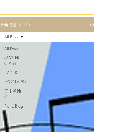
最新消息 NEWS
All Posts
All Posts
MASTER
CLASS
EVENTS
SPONSORS
二手琴推
介
Piano-Blog