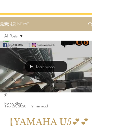
最新消息 NEWS
All Posts
All Posts
MASTER
CLASS
Load video
EVENTS
SPONSORS
二手琴推
介
Piano-Blog
Feb 29, 2020
2 min read
【YAMAHA U5💕💕