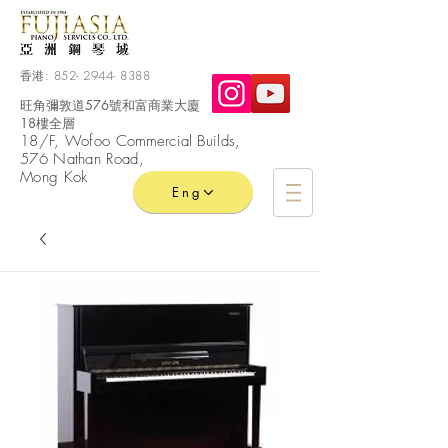
香港:
852- 2944- 8388
旺角彌敦道576號和富商業大廈
18樓全層
​18/F, Wofoo
Commercial
Builds,
576 Nathan Road,
Mong Kok
Eng