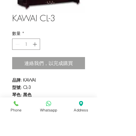
KAWAI CL-3
數量
*
連絡我們，以完成購買
品牌: KAWAI
型號: CL-3
琴色: 黑色
產地：日本
琴身: 光面
Phone
Whatsapp
Address
琴鍵: 88
踏板: 3
尺寸: 122(H) x 152(W) x 56(D) cm