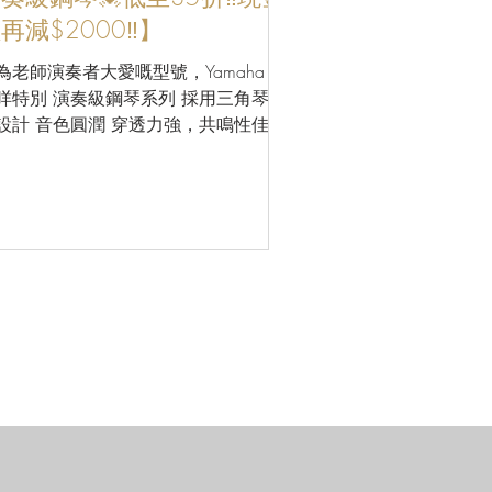
再減$2000‼】
為老師演奏者大愛嘅型號，Yamaha U3
咩特別 演奏級鋼琴系列 採用三角琴音
設計 音色圓潤 穿透力強，共鳴性佳 而
限時聖誕優惠，購買指定U3演奏級鋼
低至35折現金價再減$2000 喺我地呢
買琴， 我地包搬運(樓梯及偏遠地區除
..