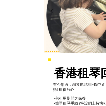
香港租琴
香港租琴
有否想過，鋼琴也能租回家? 
抵! 租得放心！
-包租用期間之保養
-簡單租琴手續 (特設網上特快租