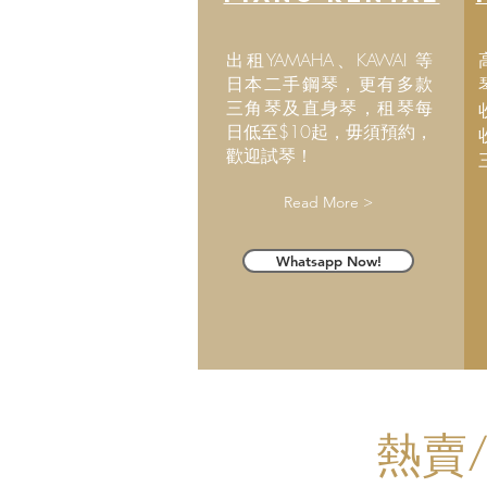
出租YAMAHA、KAWAI 等
日本二手鋼琴，更有多款
三角琴及直身琴，租琴每
日低至$10起，毋須預約，
歡迎試琴！
Read More >
Whatsapp Now!
​熱賣