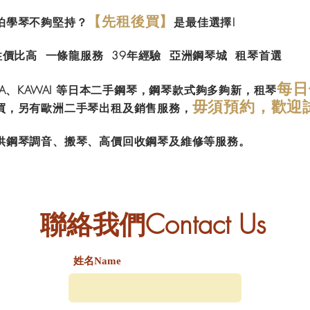
【先租後買】
怕學琴不夠堅持？
是最佳選擇!
性價比高 一條龍服務 39年經驗 亞洲鋼琴城 租琴首選
每日
A
、KAWAI
等日本二手鋼琴，鋼琴款式夠多夠新，租琴
毋須預約，歡迎
買，另有歐洲二手琴出租及銷售服務，
供鋼琴調音、搬琴、高價回收鋼琴及維修等服務。
​聯絡我們Contact Us
姓名Name