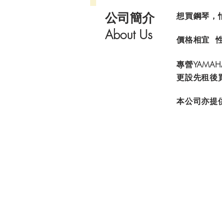
公司簡介
想買鋼琴，
About Us
價格相宜 
專營YAMAH
更設先租後
本公司亦提