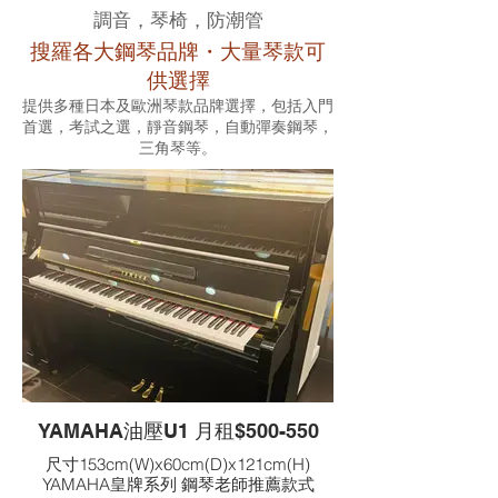
調音，琴椅，防潮管
搜羅各大鋼琴品牌・大量琴款可
供選擇
提供多種日本及歐洲琴款品牌選擇，包括入門
首選，考試之選，靜音鋼琴，自動彈奏鋼琴，
三角琴等。
YAMAHA油壓U1 月租$500-550
尺寸153cm(W)x60cm(D)x121cm(H)
YAMAHA皇牌系列 鋼琴老師推薦款式