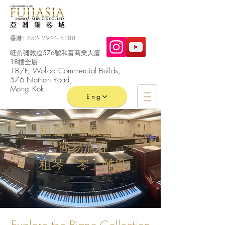
香港:
852- 2944- 8388
旺角彌敦道576號和富商業大廈
18樓全層
​18/F, Wofoo
Commercial
Builds,
576 Nathan Road,
Mong Kok
Eng
租金非常便宜，
簡易流程
租琴「零」難度