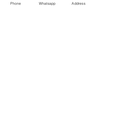
YAMAHA皇牌系列 鋼琴老師推薦款式
Phone
Whatsapp
Address
具備靜音功能
YAMAHA C113 TbPE 月租$400
尺寸150cm(W)x53cm(D)x113cm(H)
聲音響亮清脆及靈活琴鍵觸感
設滅音踏板