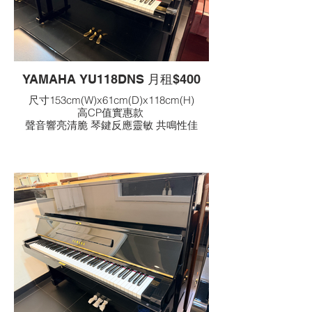
YAMAHA YU118DNS 月租$400
尺寸153cm(W)x61cm(D)x118cm(H)
高CP值實惠款
聲音響亮清脆 琴鍵反應靈敏 共鳴性佳