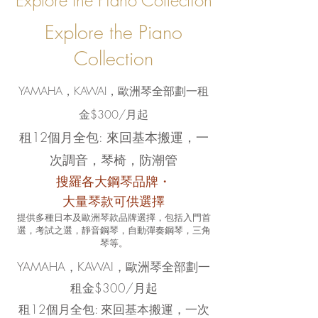
Explore the Piano Collection
Explore the Piano
Collection
YAMAHA，KAWAI，歐洲琴全部劃一租
金$300/月起
租12個月全包: 來回基本搬運，一
次調音，琴椅，防潮管
搜羅各大鋼琴品牌・
大量琴款可供選擇
提供多種日本及歐洲琴款品牌選擇，包括入門首
選，考試之選，靜音鋼琴，自動彈奏鋼琴，三角
琴等。
YAMAHA，KAWAI，歐洲琴全部劃一
租金$300/月起
租12個月全包: 來回基本搬運，一次