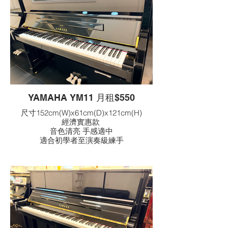
YAMAHA YM11 月租$550
尺寸152cm(W)x61cm(D)x121cm(H)
經濟實惠款
音色清亮 手感適中
適合初學者至演奏級練手