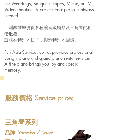
​For Weddings, Banquets, Expos, Music, or TV
Video shooting. A professional piano is always
needed.
亞洲鋼琴城提供各種演奏級鋼琴及三角琴的租
借服務。
讓您在特別的日子，製造特別的回憶。
Fuji Asia Services co ltd. provides professional
upright piano and grand piano rental service.
A fine piano brings you joy and special
memory.
服務價格 Service price:
三角琴系列
品牌: Yamaha / Kawai