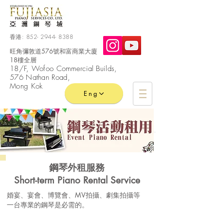
香港:
852- 2944- 8388
旺角彌敦道576號和富商業大廈
18樓全層
​18/F, Wofoo
Commercial
Builds,
576 Nathan Road,
Mong Kok
Eng
鋼琴外租服務
Short-term Piano Rental Service
婚宴、宴會、博覽會、MV拍攝、劇集拍攝等
一台專業的鋼琴是必需的。