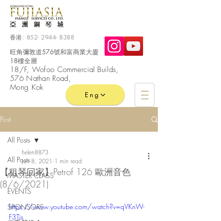
香港:
852- 2944- 8388
旺角彌敦道576號和富商業大廈
18樓全層
​18/F, Wofoo
Commercial
Builds,
576 Nathan Road,
Mong Kok
Eng
Post
All Posts
helen8873
All Posts
Jun 8, 2021
1 min read
【租琴回家】Petrof 126 歐洲音色
MASTER CLASS
(8/6/2021)
EVENTS
https://www.youtube.com/watch?v=qVKnW-
SPONSORS
F3Tis