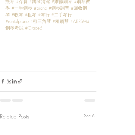
搬琴
#存倉
#鋼琴清潔
#維修鋼琴
#鋼琴教
學
#一手鋼琴
#piano
#鋼琴調音
#回收鋼
琴
#收琴
#租琴
#琴行
#二手琴行
#rentalpiano
#租三角琴
#租鋼琴
#ABRSM
#
鋼琴考試
#Grade5
Related Posts
See All