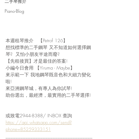
二手琴推介
Piano-Blog
本週租琴推介   【Petrof 126】  
想找標準的二手鋼琴 又不知道如何選擇鋼
琴?  又怕小朋友半途而廢?  
【先租後買】才是最佳的答案!   
小編今日會用 【Yiruma - Maybe】  
來示範一下 我地鋼琴既音色和大細力變化
啦!  
來亞洲鋼琴城，有專人為你試琴! 
助你選出，最經濟，最實用的二手琴選擇! 
或致電2944-8388/ INBOX 查詢
https://api.whatsapp.com/send?
phone=85259333151
___________________________________