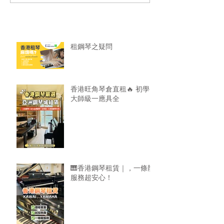
大師級一應具全
龍服務超安心！
租鋼琴之疑問
香港旺角琴倉直租🔥 初學
大師級一應具全
🎹香港鋼琴租賃｜，一條龍
服務超安心！