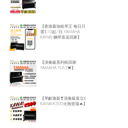
【香港最強租琴王 每日只
需$10起/日 YAMAHA
KAWAI 鋼琴直送回家】
【演奏級系列租回家-
YAMAHA YUS5💓】
【琴齡激新❣演奏級直立式
KAWAI-K500火熱登場🔥】