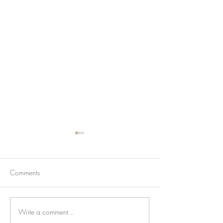
Comments
Write a comment...
香港旺角琴倉直租🔥 初學
🎹香港鋼琴租賃