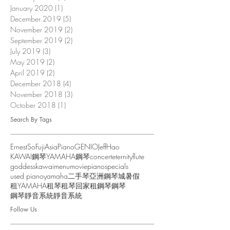
January 2020
(1)
1 post
December 2019
(5)
5 posts
November 2019
(2)
2 posts
September 2019
(2)
2 posts
July 2019
(3)
3 posts
May 2019
(2)
2 posts
April 2019
(2)
2 posts
December 2018
(4)
4 posts
November 2018
(3)
3 posts
October 2018
(1)
1 post
Search By Tags
ErnestSo
FujiAsiaPiano
GENIO
JeffHao
KAWAI鋼琴
YAMAHA鋼琴
concert
eternity
flute
goddess
kawai
menu
movie
piano
specials
used piano
yamaha
二手琴
亞洲鋼琴城
暑假
租YAMAHA
租琴
租琴回家
租鋼琴
鋼琴
鋼琴靜音系統
靜音系統
Follow Us