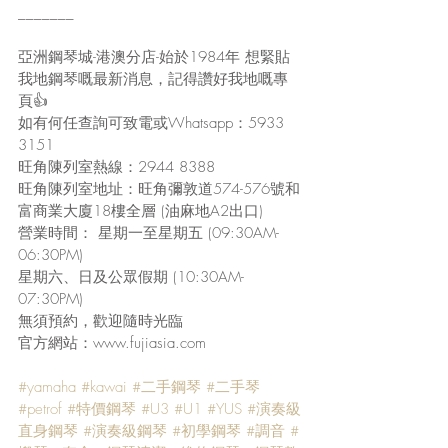
_______ 
亞洲鋼琴城-港澳分店-始於1984年 想緊貼
我地鋼琴嘅最新消息，記得讚好我地嘅專
頁👍
如有何任查詢可致電或Whatsapp：5933 
3151 
旺角陳列室熱線：2944 8388 
旺角陳列室地址：旺角彌敦道574-576號和
富商業大廈18樓全層 (油麻地A2出口) 
營業時間： 星期一至星期五 (09:30AM-
06:30PM) 
星期六、日及公眾假期 (10:30AM-
07:30PM) 
無須預約，歡迎隨時光臨 
官方網站：www.fujiasia.com 
#yamaha
#kawai
#二手鋼琴
#二手琴
#petrof
#特價鋼琴
#U3
#U1
#YUS
#演奏級
直身鋼琴
#演奏級鋼琴
#初學鋼琴
#調音
#