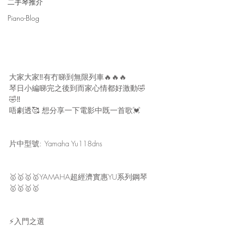
二手琴推介
Piano-Blog
大家大家‼️有冇睇到無限列車🔥🔥🔥
琴日小編睇完之後到而家心情都好激動🤣
🤣‼️
唔劇透🥰 想分享一下電影中既一首歌💓
片中型號: Yamaha Yu118dns
🥇🥇🥇🥇YAMAHA超經濟實惠YU系列鋼琴
🥇🥇🥇🥇
⚡️入門之選