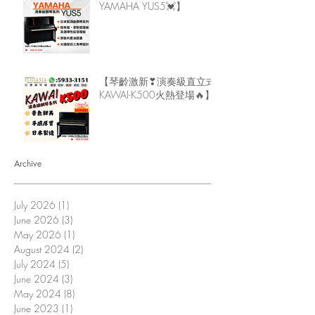
YAMAHA YUS5💓】
【琴齡激新❣演奏級直立式
KAWAI-K500火熱登場🔥】
Archive
July 2026
(1)
1 post
June 2026
(3)
3 posts
May 2026
(1)
1 post
August 2024
(2)
2 posts
July 2024
(5)
5 posts
June 2024
(3)
3 posts
May 2024
(8)
8 posts
June 2023
(1)
1 post