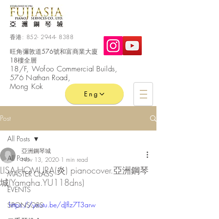
香港:
852- 2944- 8388
旺角彌敦道576號和富商業大廈
18樓全層
​18/F, Wofoo
Commercial
Builds,
576 Nathan Road,
Mong Kok
Eng
Post
All Posts
亞洲鋼琴城
All Posts
Nov 13, 2020
1 min read
LISA-HOMURA(炎) pianocover.亞洲鋼琴
MASTER CLASS
城(Yamaha.YU118dns)
EVENTS
https://youtu.be/dJflz7T3arw
SPONSORS