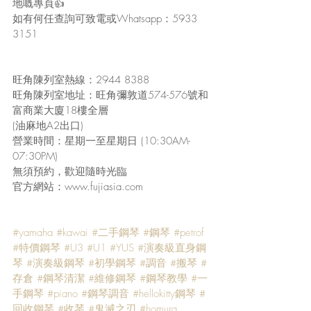
地嘅專頁👍
如有何任查詢可致電或Whatsapp：5933 
3151
旺角陳列室熱線：2944 8388
旺角陳列室地址：旺角彌敦道574-576號和
富商業大廈18樓全層
(油麻地A2出口)
營業時間：星期一至星期日 (10:30AM-
07:30PM)
無須預約，歡迎隨時光臨
官方網站：www.fujiasia.com
#yamaha
#kawai
#二手鋼琴
#鋼琴
#petrof
#特價鋼琴
#U3
#U1
#YUS
#演奏級直身鋼
琴
#演奏級鋼琴
#初學鋼琴
#調音
#搬琴
#
存倉
#鋼琴清潔
#維修鋼琴
#鋼琴教學
#一
手鋼琴
#piano
#鋼琴調音
#hellokitty鋼琴
#
回收鋼琴
#收琴
#鬼滅之刃
#homura