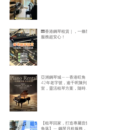
🎹香港鋼琴租賃｜，一條龍
服務超安心！
亞洲鋼琴城——香港旺角
42年老字號，逾千呎陳列
室，靈活租琴方案，隨時可
租鋼琴回家🏠
【租琴回家，打造專屬音樂
角落】— 鋼琴月租服務，