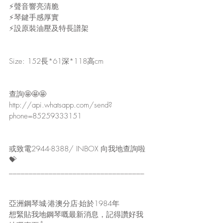
⚡️聲音響亮清脆
⚡️琴鍵手感厚實
⚡️設原裝油壓及特長譜架
Size: 152長*61深*118高cm
查詢🤩🤩🤩
http://api.whatsapp.com/send?
phone=85259333151
或致電2944-8388/ INBOX 向我地查詢啦
💝
__________________________________
亞洲鋼琴城-港澳分店-始於1984年
想緊貼我地鋼琴嘅最新消息，記得讚好我