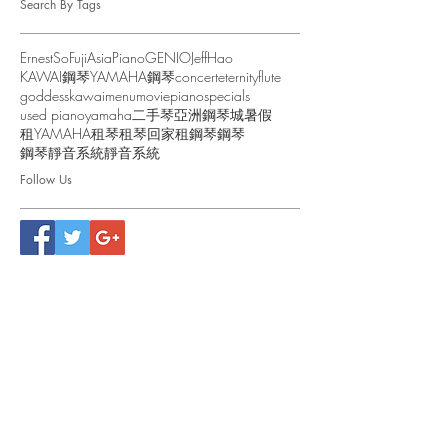
Search By Tags
ErnestSo
FujiAsiaPiano
GENIO
JeffHao
KAWAI鋼琴
YAMAHA鋼琴
concert
eternity
flute
goddess
kawai
menu
movie
piano
specials
used piano
yamaha
二手琴
亞洲鋼琴城
暑假
租YAMAHA
租琴
租琴回家
租鋼琴
鋼琴
鋼琴靜音系統
靜音系統
Follow Us