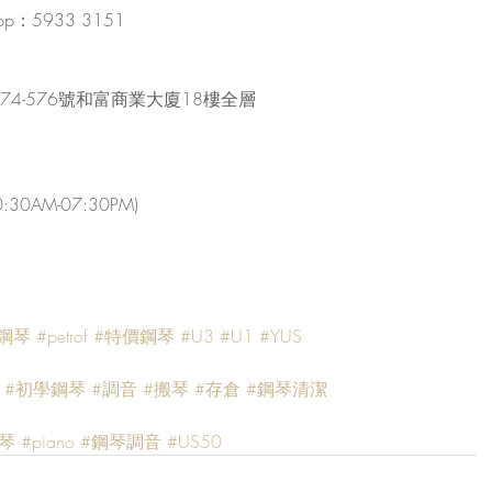
：5933 3151
4-576號和富商業大廈18樓全層
AM-07:30PM)
鋼琴
#petrof
#特價鋼琴
#U3
#U1
#YUS
#初學鋼琴
#調音
#搬琴
#存倉
#鋼琴清潔
琴
#piano
#鋼琴調音
#US50