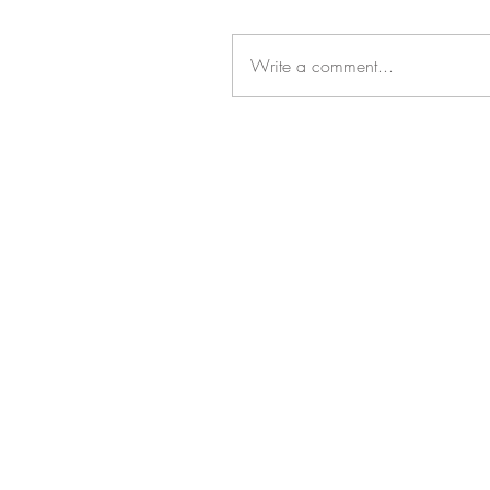
租鋼琴之疑問
Write a comment...