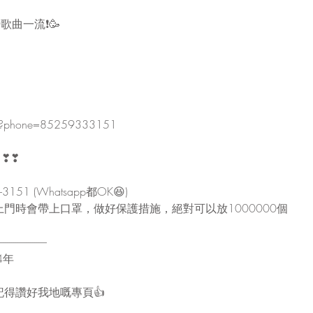
情歌曲一流❗🥳
nd?phone=85259333151
❣❣❣
151 (Whatsapp都OK😆)
門時會帶上口罩，做好保護措施，絕對可以放1000000個
-----------------------
4年
得讚好我地嘅專頁👍