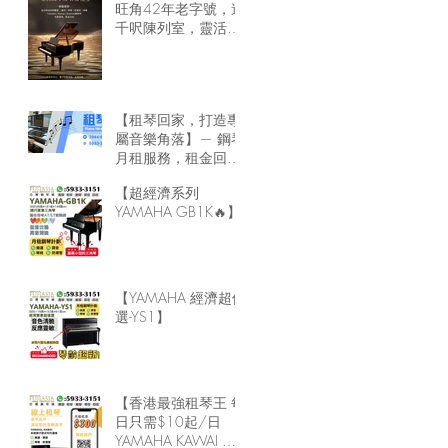
旺角42年老字號，逾
千呎陳列室，靈活租
琴方案，隨時可租鋼
琴回家🏠
【租琴回家，打造專
屬音樂角落】— 鋼琴
月租服務，租金回家
最靈活！
【超經濟系列
YAMAHA GB1K🔥】
【YAMAHA 經濟超值
選-YS1】
【香港最強租琴王 每
日只需$10起/日
YAMAHA KAWAI 鋼