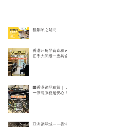
租鋼琴之疑問
香港旺角琴倉直租🔥
初學大師級一應具全
🎹香港鋼琴租賃｜，
一條龍服務超安心！
亞洲鋼琴城——香港