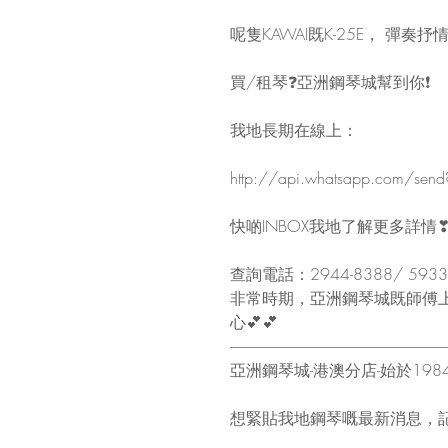
呢隻KAWAI既K-25E， 彈奏抒
買/租琴❓亞洲鋼琴城幫到你❗
我地長期在線上：
http://api.whatsapp.com/se
快啲INBOX我地了解更多詳情
查詢電話：2944-8388/ 5933-3
非常時期，亞洲鋼琴城既師傅上
心💕💕
------------------------------------------------------------------------
亞洲鋼琴城-港澳分店-始於198
想緊貼我地鋼琴嘅最新消息，記