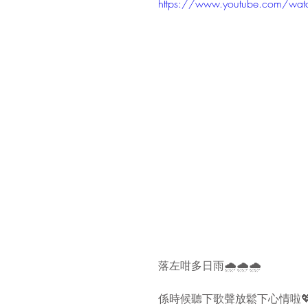
https://www.youtube.com/wat
落左咁多日雨🌧🌧🌧
係時候聽下歌聲放鬆下心情啦