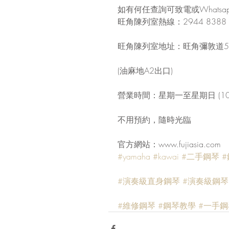
如有何任查詢可致電或Whatsapp
旺角陳列室熱線：2944 8388
旺角陳列室地址：旺角彌敦道57
(油麻地A2出口)
營業時間：星期一至星期日 (10:30
不用預約，隨時光臨
官方網站：www.fujiasia.com
#yamaha
#kawai
#二手鋼琴
#
#演奏級直身鋼琴
#演奏級鋼琴
#維修鋼琴
#鋼琴教學
#一手鋼