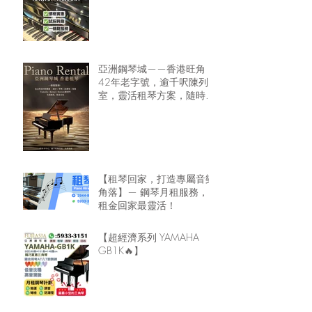
亞洲鋼琴城——香港旺角
42年老字號，逾千呎陳列
室，靈活租琴方案，隨時可
租鋼琴回家🏠
【租琴回家，打造專屬音樂
角落】— 鋼琴月租服務，
租金回家最靈活！
【超經濟系列 YAMAHA
GB1K🔥】