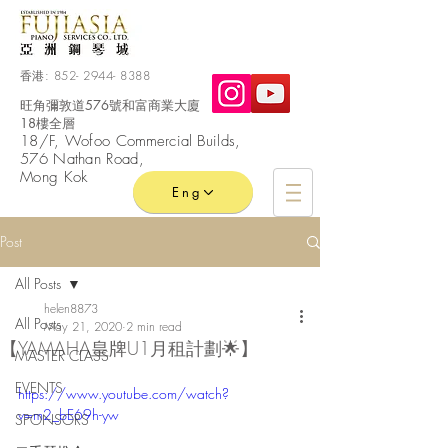
香港:
852- 2944- 8388
旺角彌敦道576號和富商業大廈
18樓全層
​18/F, Wofoo
Commercial
Builds,
576 Nathan Road,
Mong Kok
Eng
Post
All Posts
helen8873
All Posts
May 21, 2020
2 min read
【YAMAHA皇牌U1月租計劃🌟】
MASTER CLASS
EVENTS
https://www.youtube.com/watch?
v=m2_bE69h-yw
SPONSORS