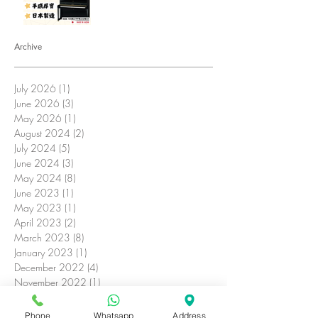
Archive
July 2026
(1)
1 post
June 2026
(3)
3 posts
May 2026
(1)
1 post
August 2024
(2)
2 posts
July 2024
(5)
5 posts
June 2024
(3)
3 posts
May 2024
(8)
8 posts
June 2023
(1)
1 post
May 2023
(1)
1 post
April 2023
(2)
2 posts
March 2023
(8)
8 posts
January 2023
(1)
1 post
December 2022
(4)
4 posts
November 2022
(1)
1 post
October 2022
(3)
3 posts
September 2022
(1)
1 post
Phone
Whatsapp
Address