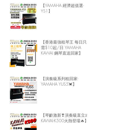
【YAMAHA 經濟超值選-
YS1】
【香港最強租琴王 每日只
需$10起/日 YAMAHA
KAWAI 鋼琴直送回家】
【演奏級系列租回家-
YAMAHA YUS5💓】
【琴齡激新❣演奏級直立式
KAWAI-K500火熱登場🔥】