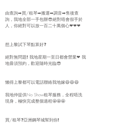
由查詢➡買/租琴➡搬運➡調音➡售後查
詢，我地全部一手包辦😎絕對唔會假手於
人，你絕對可以放一百二十萬個心❤❤❤
想上黎試下琴點算好❓
絕對無問題❗ 我地星期一至日都會營業❤ 我
地毋須預約，歡迎隨時光臨😎
懶得上黎都可以電話聯絡我地嫁😆😆😆
我地仲提供No Show租琴服務，全程唔洗
現身，極快完成整個過程🤩🤩🤩
買/租琴❓亞洲鋼琴城幫到你❗