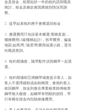
金及按金，租期短於一年的租約請與職員
商討，租金及條款會因應個別情況而調
整。
2. 提早結束租約將不會獲退回租金
3. 搬運費用只包括基本搬運(電梯直達)， 
樓梯費用(4級樓梯起計)，拆琴費用，偏遠
地區(如馬灣/瑜景灣)費用或遇小路，需另
向職員查詢。
4. 租約期滿後，隨琴配件須與鋼琴一起退
還。
5. 租約期滿前亞洲鋼琴城會提示客人，如
客人不選擇續租或由租轉買，會相約客人
收回鋼琴，按金則會在專業檢查師傅檢查
鋼琴無大礙後，如鋼琴有明顯的損毁，琴
行有權在按金內扣除維修費用。
6. 客人如要退租，必須在租約期滿前通