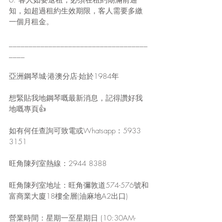
知，如超過租約生效期限，客人需要多繳
一個月租金。
___________________________________
____
亞洲鋼琴城-港澳分店-始於1984年
想緊貼我地鋼琴嘅最新消息，記得讚好我
地嘅專頁👍
如有何任查詢可致電或Whatsapp：5933 
3151
旺角陳列室熱線：2944 8388
旺角陳列室地址：旺角彌敦道574-576號和
富商業大廈18樓全層(油麻地A2出口)
營業時間：星期一至星期日 (10:30AM-