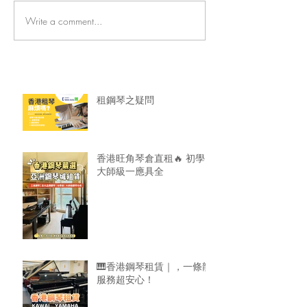
Write a comment...
香港旺角琴倉直租🔥 初學
🎹香港鋼琴租賃
大師級一應具全
龍服務超安心！
租鋼琴之疑問
香港旺角琴倉直租🔥 初學
大師級一應具全
🎹香港鋼琴租賃｜，一條龍
服務超安心！