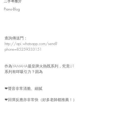
二手琴推介
Piano-Blog
查詢傳送門：
http://api.whatsapp.com/send?
phone=85259333151
作為YAMAHA最皇牌火熱既系列，究竟U1
系列有咩吸引力？因為
❤聲音非常清脆、細膩
❤回彈反應亦非常快（好多老師都推薦！）