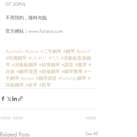
07:30PM)
不用預約，隨時光臨
官方網站：www.fujiasia.com
#yamaha
#kawai
#二手鋼琴
#鋼琴
#petrof
#特價鋼琴
#U3
#U1
#YUS
#演奏級直身鋼
琴
#演奏級鋼琴
#初學鋼琴
#調音
#搬琴
#
存倉
#鋼琴清潔
#維修鋼琴
#鋼琴教學
#一
手鋼琴
#piano
#鋼琴調音
#hellokitty鋼琴
#
回收鋼琴
#收琴
#租琴
Related Posts
See All