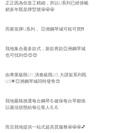
正正因為佢造工精細，所以U系列已經係暢
銷多年既皇牌型號🤩🤩🤩
而家皇牌U系列， 亞洲鋼琴城可租可買❗️❗️
我地集合最多款式，新款舊款亞洲鋼琴城
也可找到😍😍😍
由專業級既U1,演奏級既U3,大譜架系列既
U5🌟亞洲鋼琴城同時發售😍
我地嚴格挑選每台鋼琴💪確保每台琴都係
以最佳狀態給每位客人💪💪
而且我地提供一站式超高質服務🤩🤩🤩💕