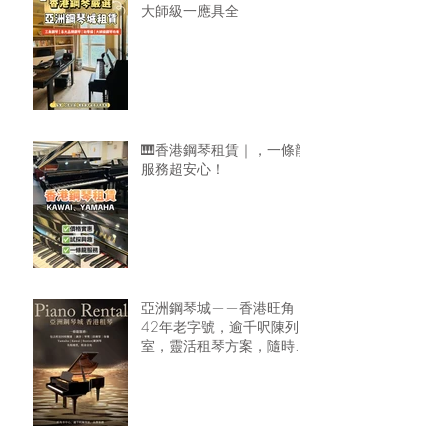
大師級一應具全
🎹香港鋼琴租賃｜，一條龍
服務超安心！
亞洲鋼琴城——香港旺角
42年老字號，逾千呎陳列
室，靈活租琴方案，隨時可
租鋼琴回家🏠