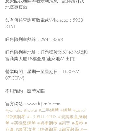
想緊貼我地鋼琴嘅最新消息，記得讚好我
地嘅專頁👍
如有何任查詢可致電或Whatsapp：5933 
3151
旺角陳列室熱線：2944 8388
旺角陳列室地址：旺角彌敦道574-576號和
富商業大廈18樓全層(油麻地A2出口)
營業時間：星期一至星期日 (10:30AM-
07:30PM)
不用預約，隨時光臨
官方網站：www.fujiasia.com
#yamaha
#kawai
#二手鋼琴
#鋼琴
#petrof
#特價鋼琴
#U3
#U1
#YUS
#演奏級直身鋼
琴
#演奏級鋼琴
#初學鋼琴
#調音
#搬琴
#
存倉
#鋼琴清潔
#維修鋼琴
#鋼琴教學
#一