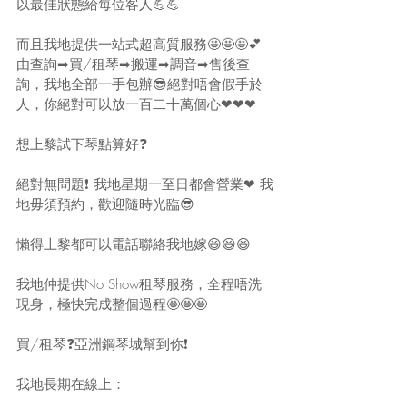
以最佳狀態給每位客人💪💪
而且我地提供一站式超高質服務🤩🤩🤩💕
由查詢➡買/租琴➡搬運➡調音➡售後查
詢，我地全部一手包辦😎絕對唔會假手於
人，你絕對可以放一百二十萬個心❤❤❤
想上黎試下琴點算好❓
絕對無問題❗ 我地星期一至日都會營業❤ 我
地毋須預約，歡迎隨時光臨😎
懶得上黎都可以電話聯絡我地嫁😆😆😆
我地仲提供No Show租琴服務，全程唔洗
現身，極快完成整個過程🤩🤩🤩
買/租琴❓亞洲鋼琴城幫到你❗
我地長期在線上：