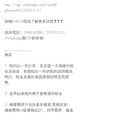
http://api.whatsapp.com/send?
phone=85259333151
快啲INBOX我地了解更多詳情❣❣❣
查詢電話：2944-8388/ 5933-3151 
(Whatsapp都OK😆😆😆)
_____________
條款:
1. 租約以一年計算，並且需一次過繳付租
金及按金，租期短於一年的租約請與職員
商討，租金及條款會因應個別情況而調
整。
2. 提早結束租約將不會獲退回租金
3. 搬運費用只包括基本搬運(電梯直達)， 
樓梯費用(4級樓梯起計)，拆琴費用，偏遠