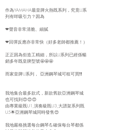
作為YAMAHA最皇牌火熱既系列，究竟U系
列有咩吸引力？因為
❤聲音非常清脆、細膩
❤回彈反應亦非常快（好多老師都推薦！）
正正因為佢造工精細，所以U系列已經係暢
銷多年既皇牌型號🤩🤩🤩
而家皇牌U系列， 亞洲鋼琴城可租可買❗❗
我地集合最多款式，新款舊款亞洲鋼琴城
也可找到😍😍😍
由專業級既U1,演奏級既U3,大譜架系列既
U5🌟亞洲鋼琴城同時發售😍
我地嚴格挑選每台鋼琴💪確保每台琴都係