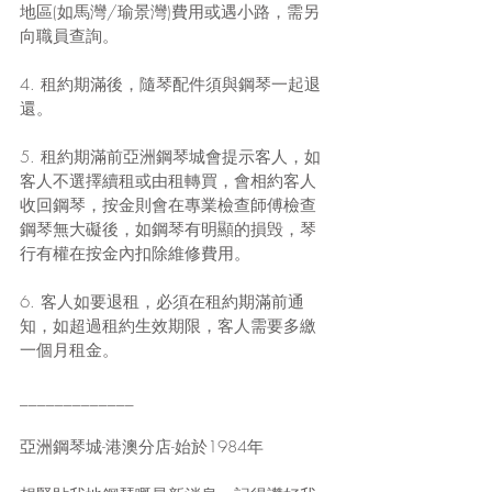
地區(如馬灣/瑜景灣)費用或遇小路，需另
向職員查詢。
4. 租約期滿後，隨琴配件須與鋼琴一起退
還。
5. 租約期滿前亞洲鋼琴城會提示客人，如
客人不選擇續租或由租轉買，會相約客人
收回鋼琴，按金則會在專業檢查師傅檢查
鋼琴無大礙後，如鋼琴有明顯的損毁，琴
行有權在按金內扣除維修費用。
6. 客人如要退租，必須在租約期滿前通
知，如超過租約生效期限，客人需要多繳
一個月租金。
_____________
亞洲鋼琴城-港澳分店-始於1984年