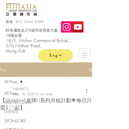
香港:
852- 2944- 8388
旺角彌敦道576號和富商業大廈
18樓全層
​18/F, Wofoo
Commercial
Builds,
576 Nathan Road,
Mong Kok
Eng
Post
All Posts
helen8873
All Posts
May 18, 2020
2 min read
【YAMAHA皇牌U系列月租計劃🌟每日只
MASTER CLASS
需$15起】
EVENTS
SPONSORS