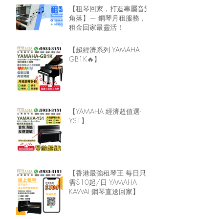
【租琴回家，打造專屬音樂
角落】— 鋼琴月租服務，
租金回家最靈活！
【超經濟系列 YAMAHA
GB1K🔥】
【YAMAHA 經濟超值選-
YS1】
【香港最強租琴王 每日只
需$10起/日 YAMAHA
KAWAI 鋼琴直送回家】