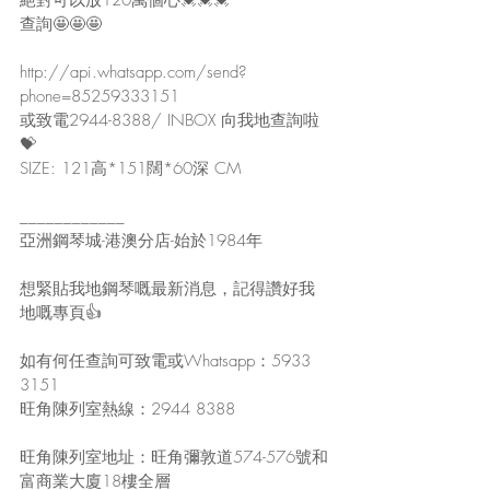
查詢🤩🤩🤩
http://api.whatsapp.com/send?
phone=85259333151
或致電2944-8388/ INBOX 向我地查詢啦
💝
SIZE: 121高*151闊*60深 CM
____________
亞洲鋼琴城-港澳分店-始於1984年
想緊貼我地鋼琴嘅最新消息，記得讚好我
地嘅專頁👍
如有何任查詢可致電或Whatsapp：5933 
3151
旺角陳列室熱線：2944 8388
旺角陳列室地址：旺角彌敦道574-576號和
富商業大廈18樓全層