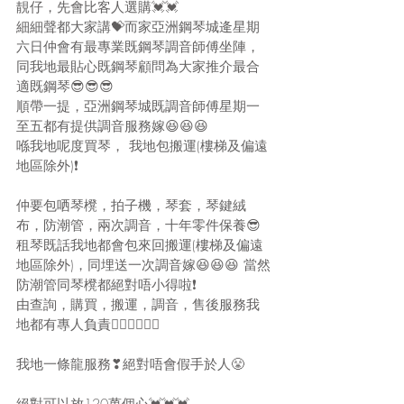
靚仔，先會比客人選購💓💓
細細聲都大家講💝而家亞洲鋼琴城逄星期
六日仲會有最專業既鋼琴調音師傅坐陣， 
同我地最貼心既鋼琴顧問為大家推介最合
適既鋼琴😎😎😎
順帶一提，亞洲鋼琴城既調音師傅星期一
至五都有提供調音服務嫁😆😆😆
喺我地呢度買琴， 我地包搬運(樓梯及偏遠
地區除外)❗
仲要包哂琴櫈，拍子機，琴套，琴鍵絨
布，防潮管，兩次調音，十年零件保養😎
租琴既話我地都會包來回搬運(樓梯及偏遠
地區除外)，同埋送一次調音嫁😆😆😆 當然
防潮管同琴櫈都絕對唔小得啦❗
由查詢，購買，搬運，調音，售後服務我
地都有專人負責🙋‍♀🙋‍♀🙋‍♀
我地一條龍服務❣絕對唔會假手於人😤
絕對可以放120萬個心💓💓💓