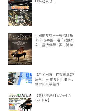
服務超安心！
亞洲鋼琴城——香港旺角
42年老字號，逾千呎陳列
室，靈活租琴方案，隨時可
租鋼琴回家🏠
【租琴回家，打造專屬音樂
角落】— 鋼琴月租服務，
租金回家最靈活！
【超經濟系列 YAMAHA
GB1K🔥】