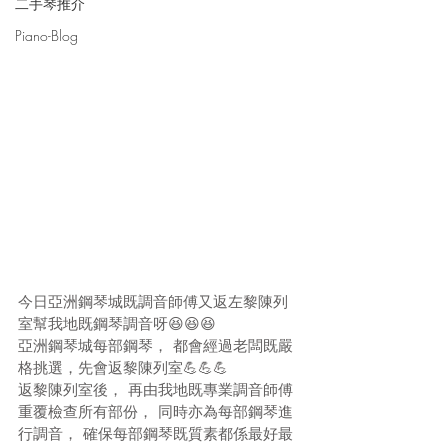
二手琴推介
Piano-Blog
今日亞洲鋼琴城既調音師傅又返左黎陳列
室幫我地既鋼琴調音呀😆😆😆
亞洲鋼琴城每部鋼琴， 都會經過老闆既嚴
格挑選，先會返黎陳列室💪💪💪
返黎陳列室後， 再由我地既專業調音師傅
重覆檢查所有部份， 同時亦為每部鋼琴進
行調音， 確保每部鋼琴既質素都係最好最