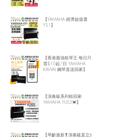
【YAMAHA 經濟超值選-
YS1】
【香港最強租琴王 每日只
需$10起/日 YAMAHA
KAWAI 鋼琴直送回家】
【演奏級系列租回家-
YAMAHA YUS5💓】
【琴齡激新❣演奏級直立式