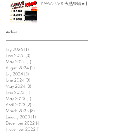
KAWAI-K500火熱登場🔥】
Archive
July 2026
(1)
1 post
June 2026
(3)
3 posts
May 2026
(1)
1 post
August 2024
(2)
2 posts
July 2024
(5)
5 posts
June 2024
(3)
3 posts
May 2024
(8)
8 posts
June 2023
(1)
1 post
May 2023
(1)
1 post
April 2023
(2)
2 posts
March 2023
(8)
8 posts
January 2023
(1)
1 post
December 2022
(4)
4 posts
November 2022
(1)
1 post