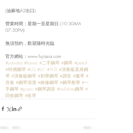
(油麻地A2出口)
營業時間：星期一至星期日 (10:30AM-
07:30PM)
無須預約，歡迎隨時光臨
官方網站：www.fujiasia.com
#yamaha
#kawai
#二手鋼琴
#鋼琴
#petrof
#特價鋼琴
#U3
#U1
#YUS
#演奏級直身鋼
琴
#演奏級鋼琴
#初學鋼琴
#調音
#搬琴
#
存倉
#鋼琴清潔
#維修鋼琴
#鋼琴教學
#一
手鋼琴
#piano
#鋼琴調音
#hellokitty鋼琴
#
回收鋼琴
#收琴