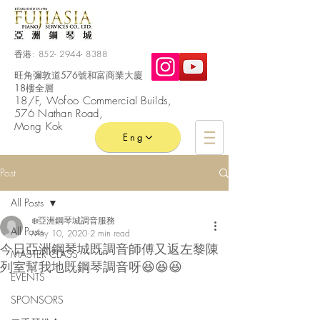
香港:
852- 2944- 8388
旺角彌敦道576號和富商業大廈
18樓全層
​18/F, Wofoo
Commercial
Builds,
576 Nathan Road,
Mong Kok
Eng
Post
All Posts
❄️亞洲鋼琴城調音服務
All Posts
May 10, 2020
2 min read
今日亞洲鋼琴城既調音師傅又返左黎陳
MASTER CLASS
列室幫我地既鋼琴調音呀😆😆😆
EVENTS
SPONSORS