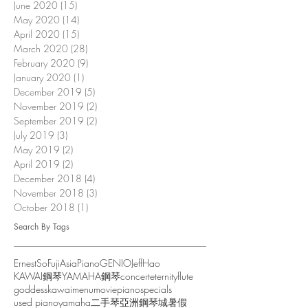
June 2020
(15)
15 posts
May 2020
(14)
14 posts
April 2020
(15)
15 posts
March 2020
(28)
28 posts
February 2020
(9)
9 posts
January 2020
(1)
1 post
December 2019
(5)
5 posts
November 2019
(2)
2 posts
September 2019
(2)
2 posts
July 2019
(3)
3 posts
May 2019
(2)
2 posts
April 2019
(2)
2 posts
December 2018
(4)
4 posts
November 2018
(3)
3 posts
October 2018
(1)
1 post
Search By Tags
ErnestSo
FujiAsiaPiano
GENIO
JeffHao
KAWAI鋼琴
YAMAHA鋼琴
concert
eternity
flute
goddess
kawai
menu
movie
piano
specials
used piano
yamaha
二手琴
亞洲鋼琴城
暑假