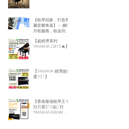
琴回家🏠
【租琴回家，打造專
屬音樂角落】— 鋼琴
月租服務，租金回家
最靈活！
【超經濟系列
YAMAHA GB1K🔥】
【YAMAHA 經濟超值
選-YS1】
【香港最強租琴王 每
日只需$10起/日
YAMAHA KAWAI 鋼
琴直送回家】