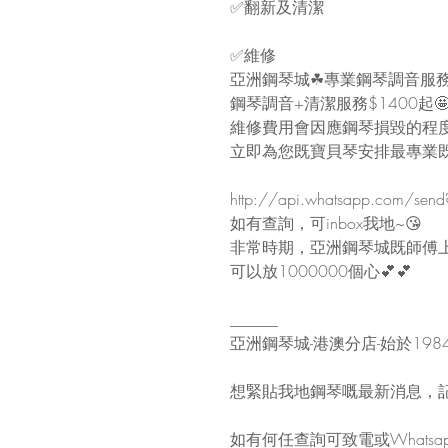
✅翻新及清潔
✅維修
亞洲鋼琴城☘專業鋼琴調音服務$4
鋼琴調音+清潔服務$1400起🤩
維修費用會因應鋼琴損毀的程
立即為您既寶貝琴安排最專業既調
http://api.whatsapp.com/se
如有查詢，可inbox我地~😘
非常時期，亞洲鋼琴城既師傅
可以放1000000個心💕💕
______
亞洲鋼琴城-港澳分店-始於198
想緊貼我地鋼琴嘅最新消息，記
如有何任查詢可致電或Whatsapp