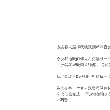
多謝客人選擇我地既鋼琴調音套票
今次我地既師傅去左葵涌既一間學
亞洲鋼琴城既調音師傅， 每位
我地既調音師傅細心對待每一部鋼
為求令每一位客人既寶貝琴保持最
今次任務完成， 再次多謝客人對
✅調音