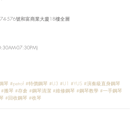
4-576號和富商業大廈18樓全層
AM-07:30PM)
鋼琴
#petrof
#特價鋼琴
#U3
#U1
#YUS
#演奏級直身鋼琴
#搬琴
#存倉
#鋼琴清潔
#維修鋼琴
#鋼琴教學
#一手鋼琴
鋼琴
#回收鋼琴
#收琴