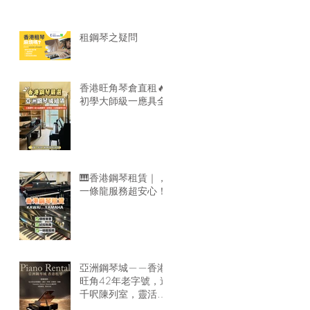
租鋼琴之疑問
香港旺角琴倉直租🔥
初學大師級一應具全
🎹香港鋼琴租賃｜，
一條龍服務超安心！
亞洲鋼琴城——香港
旺角42年老字號，逾
千呎陳列室，靈活租
琴方案，隨時可租鋼