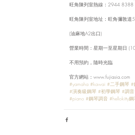
旺角陳列室熱線：2944 8388
旺角陳列室地址：旺角彌敦道57
(油麻地A2出口)
營業時間：星期一至星期日 (10:30
不用預約，隨時光臨
官方網站：www.fujiasia.com
#yamaha
#kawai
#二手鋼琴
#
#演奏級鋼琴
#初學鋼琴
#調音
#piano
#鋼琴調音
#hellokitty