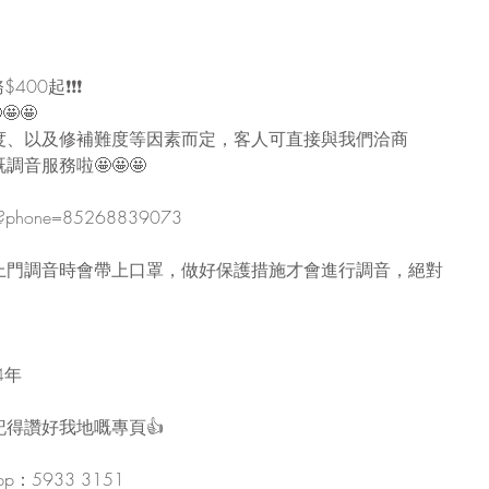
00起❗❗❗
🤩
度、以及修補難度等因素而定，客人可直接與我們洽商
音服務啦🤩🤩🤩
nd?phone=85268839073
上門調音時會帶上口罩，做好保護措施才會進行調音，絕對
4年
得讚好我地嘅專頁👍
：5933 3151