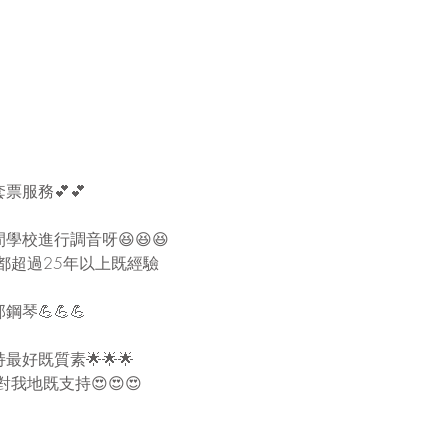
服務💕💕
校進行調音呀😆😆😆
都超過25年以上既經驗
琴💪💪💪
好既質素🌟🌟🌟
我地既支持😍😍😍