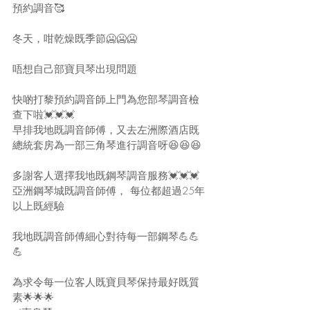
預約調音🥰
冬天，咁乾燥既季節🥶🥶🥶
唔想自己部寶貝琴出現問題
快啲打黎預約調音師上門為您部琴調音檢
查下啦💓💓💓
早排我地既調音師傅，又去左洲際酒店既
總統套房為一部三角琴進行調音呀😆😆😆
多謝客人選擇我地既鋼琴調音服務💓💓💓
亞洲鋼琴城既調音師傅， 每位都超過25年
以上既經驗
我地既調音師傅細心對待每一部鋼琴💪💪
💪
為求令每一位客人既寶貝琴保持最好既質
素🌟🌟🌟