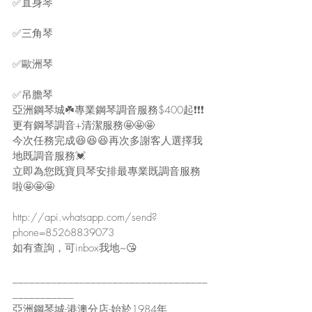
✅直身琴
✅三角琴
✅歐洲琴
✅吊膽琴
亞洲鋼琴城☘️專業鋼琴調音服務$400起❗️❗️❗️
更有鋼琴調音+清潔服務🤩🤩🤩
今次任務完成😆😆😆再次多謝客人選擇我
地既調音服務💓
立即為您既寶貝琴安排最專業既調音服務
啦🤩🤩🤩
http://api.whatsapp.com/send?
phone=85268839073
如有查詢，可inbox我地~😘
___________________________________
___________
亞洲鋼琴城-港澳分店-始於1984年