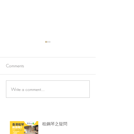
Comments
Write a comment...
香港旺角琴倉直租🔥 初學
🎹香港鋼琴租賃
大師級一應具全
龍服務超安心！
租鋼琴之疑問