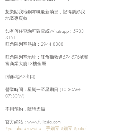
想緊貼我地鋼琴嘅最新消息，記得讚好我
地嘅專頁👍
如有何任查詢可致電或Whatsapp：5933 
3151
旺角陳列室熱線：2944 8388
旺角陳列室地址：旺角彌敦道574-576號和
富商業大廈18樓全層
(油麻地A2出口)
營業時間：星期一至星期日 (10:30AM-
07:30PM)
不用預約，隨時光臨
官方網站：www.fujiasia.com
#yamaha
#kawai
#二手鋼琴
#鋼琴
#petrof