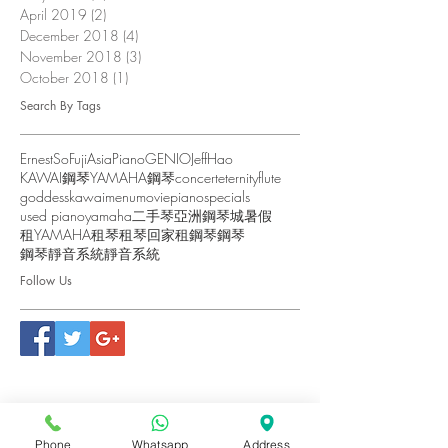
April 2019
(2)
2 posts
December 2018
(4)
4 posts
November 2018
(3)
3 posts
October 2018
(1)
1 post
Search By Tags
ErnestSo
FujiAsiaPiano
GENIO
JeffHao
KAWAI鋼琴
YAMAHA鋼琴
concert
eternity
flute
goddess
kawai
menu
movie
piano
specials
used piano
yamaha
二手琴
亞洲鋼琴城
暑假
租YAMAHA
租琴
租琴回家
租鋼琴
鋼琴
鋼琴靜音系統
靜音系統
Follow Us
Phone
Whatsapp
Address