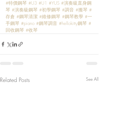
#特價鋼琴
#U3
#U1
#YUS
#演奏級直身鋼
琴
#演奏級鋼琴
#初學鋼琴
#調音
#搬琴
#
存倉
#鋼琴清潔
#維修鋼琴
#鋼琴教學
#一
手鋼琴
#piano
#鋼琴調音
#hellokitty鋼琴
#
回收鋼琴
#收琴
Related Posts
See All