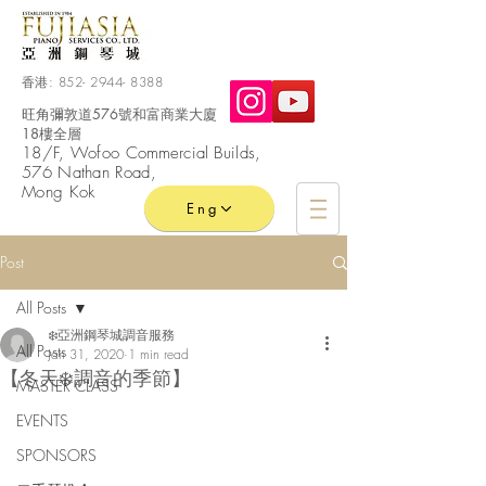
香港:
852- 2944- 8388
旺角彌敦道576號和富商業大廈
18樓全層
​18/F, Wofoo
Commercial
Builds,
576 Nathan Road,
Mong Kok
Eng
Post
All Posts
❄️亞洲鋼琴城調音服務
All Posts
Jan 31, 2020
1 min read
【冬天❄️調音的季節】
MASTER CLASS
EVENTS
SPONSORS