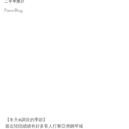
二手琴推介
Piano-Blog
【冬天❄️調音的季節】
最近陸陸續續有好多客人打黎亞洲鋼琴城