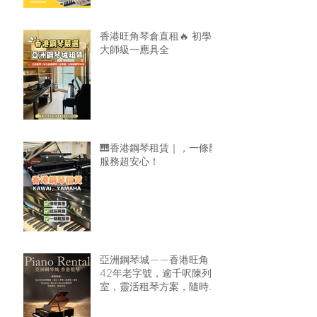
香港旺角琴倉直租🔥 初學
大師級一應具全
🎹香港鋼琴租賃｜，一條龍
服務超安心！
亞洲鋼琴城——香港旺角
42年老字號，逾千呎陳列
室，靈活租琴方案，隨時可
租鋼琴回家🏠