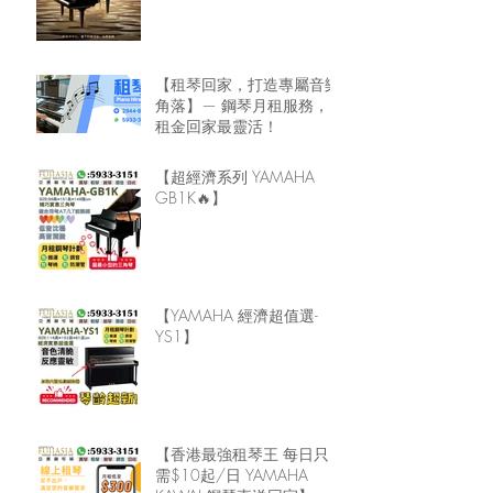
【租琴回家，打造專屬音樂
角落】— 鋼琴月租服務，
租金回家最靈活！
【超經濟系列 YAMAHA
GB1K🔥】
【YAMAHA 經濟超值選-
YS1】
【香港最強租琴王 每日只
需$10起/日 YAMAHA