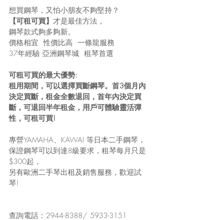
想買鋼琴，又怕小朋友不夠堅持？
【可租可買】
才是最佳方法，
鋼琴款式夠多夠新。
價格相宜  性價比高  一條龍服務 
37年經驗 亞洲鋼琴城  租琴首選
可租可買的最大優勢: 
租用期間，可以選擇買斷鋼琴。首3個月內
決定買斷，租金全數退回，首年內決定買
斷，可退回半年租金，用戶可體驗靈活彈
性，可租可買!
專營YAMAHA
、KAWAI
 等日本二手鋼琴，
保證鋼琴可以到達8級要求，租琴每月只是
$300起，
另有歐洲二手琴出租及銷售服務，歡迎試
琴!
查詢電話：2944-8388/ 5933-3151 