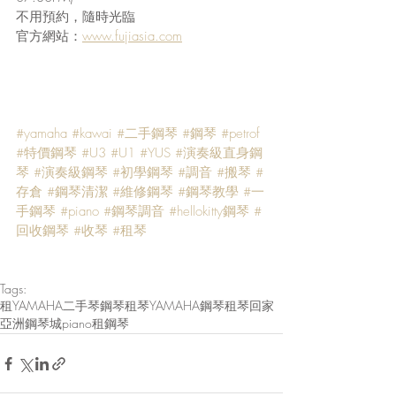
不用預約，隨時光臨
官方網站：
www.fujiasia.com
#yamaha
#kawai
#二手鋼琴
#鋼琴
#petrof
#特價鋼琴
#U3
#U1
#YUS
#演奏級直身鋼
琴
#演奏級鋼琴
#初學鋼琴
#調音
#搬琴
#
存倉
#鋼琴清潔
#維修鋼琴
#鋼琴教學
#一
手鋼琴
#piano
#鋼琴調音
#hellokitty鋼琴
#
回收鋼琴
#收琴
#租琴
Tags:
租YAMAHA
二手琴
鋼琴
租琴
YAMAHA鋼琴
租琴回家
亞洲鋼琴城
piano
租鋼琴