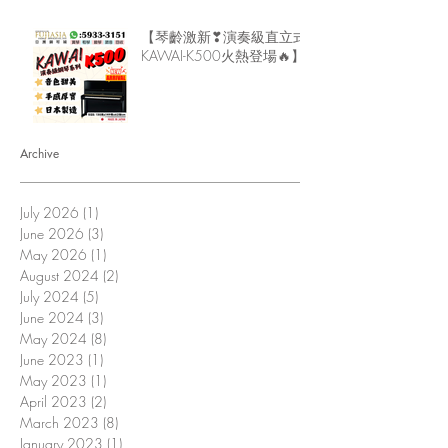
【琴齡激新❣演奏級直立式
KAWAI-K500火熱登場🔥】
Archive
July 2026
(1)
1 post
June 2026
(3)
3 posts
May 2026
(1)
1 post
August 2024
(2)
2 posts
July 2024
(5)
5 posts
June 2024
(3)
3 posts
May 2024
(8)
8 posts
June 2023
(1)
1 post
May 2023
(1)
1 post
April 2023
(2)
2 posts
March 2023
(8)
8 posts
January 2023
(1)
1 post