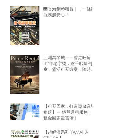
🎹香港鋼琴租賃｜，一條龍
服務超安心！
亞洲鋼琴城——香港旺角
42年老字號，逾千呎陳列
室，靈活租琴方案，隨時可
租鋼琴回家🏠
【租琴回家，打造專屬音樂
角落】— 鋼琴月租服務，
租金回家最靈活！
【超經濟系列 YAMAHA
GB1K🔥】