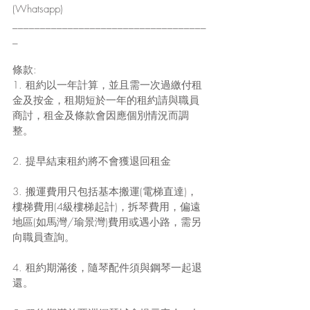
(Whatsapp)
___________________________________
_
條款:
1. 租約以一年計算，並且需一次過繳付租
金及按金，租期短於一年的租約請與職員
商討，租金及條款會因應個別情況而調
整。
2. 提早結束租約將不會獲退回租金
3. 搬運費用只包括基本搬運(電梯直達)， 
樓梯費用(4級樓梯起計)，拆琴費用，偏遠
地區(如馬灣/瑜景灣)費用或遇小路，需另
向職員查詢。
4. 租約期滿後，隨琴配件須與鋼琴一起退
還。