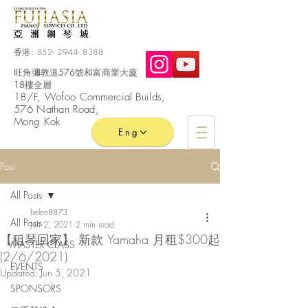
香港:
852- 2944- 8388
旺角彌敦道576號和富商業大廈
18樓全層
​18/F, Wofoo
Commercial
Builds,
576 Nathan Road,
Mong Kok
Eng
Post
All Posts
helen8873
All Posts
Jun 2, 2021
2 min read
【租琴回家】 新款 Yamaha 月租$300起
MASTER CLASS
(2/6/2021)
EVENTS
Updated:
Jun 5, 2021
SPONSORS