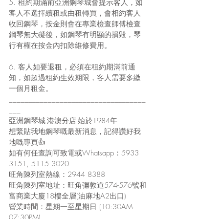
5. 租約期滿前亞洲鋼琴城會提示客人，如
客人不選擇續租或由租轉買，會相約客人
收回鋼琴，按金則會在專業檢查師傅檢查
鋼琴無大礙後，如鋼琴有明顯的損毁，琴
行有權在按金內扣除維修費用。
6. 客人如要退租，必須在租約期滿前通
知，如超過租約生效期限，客人需要多繳
一個月租金。
___________________________________
___
亞洲鋼琴城-港澳分店-始於1984年
想緊貼我地鋼琴嘅最新消息，記得讚好我
地嘅專頁👍
如有何任查詢可致電或Whatsapp：5933 
3151, 5115 3020
旺角陳列室熱線：2944 8388
旺角陳列室地址：旺角彌敦道574-576號和
富商業大廈18樓全層(油麻地A2出口)
營業時間：星期一至星期日 (10:30AM-
07:30PM)