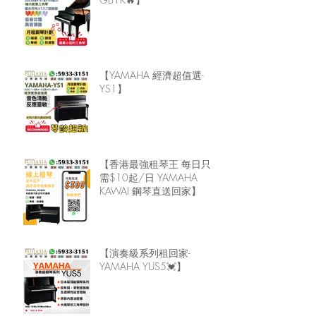
【YAMAHA 經濟超值選-
YS1】
【香港最強租琴王 每日只
需$10起/日 YAMAHA
KAWAI 鋼琴直送回家】
【演奏級系列租回家-
YAMAHA YUS5💓】