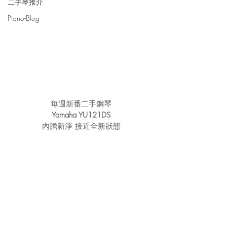
二手琴推介
Piano-Blog
每週新番二手鋼琴
Yamaha YU121DS
內膽新淨 接近全新狀態