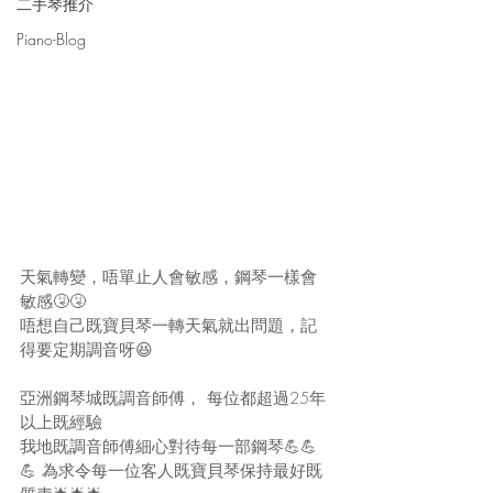
二手琴推介
Piano-Blog
天氣轉變，唔單止人會敏感，鋼琴一樣會
敏感🤧🤧 
唔想自己既寶貝琴一轉天氣就出問題，記
得要定期調音呀😆  
亞洲鋼琴城既調音師傅， 每位都超過25年
以上既經驗 
我地既調音師傅細心對待每一部鋼琴💪💪
💪 為求令每一位客人既寶貝琴保持最好既