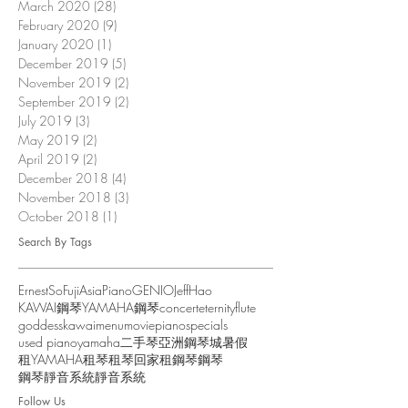
March 2020
(28)
28 posts
February 2020
(9)
9 posts
January 2020
(1)
1 post
December 2019
(5)
5 posts
November 2019
(2)
2 posts
September 2019
(2)
2 posts
July 2019
(3)
3 posts
May 2019
(2)
2 posts
April 2019
(2)
2 posts
December 2018
(4)
4 posts
November 2018
(3)
3 posts
October 2018
(1)
1 post
Search By Tags
ErnestSo
FujiAsiaPiano
GENIO
JeffHao
KAWAI鋼琴
YAMAHA鋼琴
concert
eternity
flute
goddess
kawai
menu
movie
piano
specials
used piano
yamaha
二手琴
亞洲鋼琴城
暑假
租YAMAHA
租琴
租琴回家
租鋼琴
鋼琴
鋼琴靜音系統
靜音系統
Follow Us