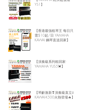
YS1】
【香港最強租琴王 每日只
需$10起/日 YAMAHA
KAWAI 鋼琴直送回家】
【演奏級系列租回家-
YAMAHA YUS5💓】
【琴齡激新❣演奏級直立式
KAWAI-K500火熱登場🔥】