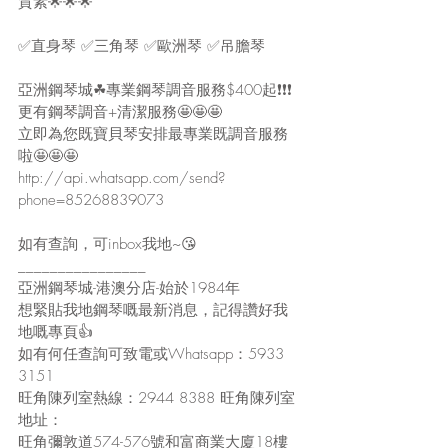
質素🌟🌟🌟 
✅直身琴 ✅三角琴 ✅歐洲琴 ✅吊膽琴  
亞洲鋼琴城☘專業鋼琴調音服務$400起❗❗❗  
更有鋼琴調音+清潔服務🤩🤩🤩  
立即為您既寶貝琴安排最專業既調音服務
啦🤩🤩🤩 
http://api.whatsapp.com/send?
phone=85268839073  
如有查詢，可inbox我地~😘 
________________  
亞洲鋼琴城-港澳分店-始於1984年 
想緊貼我地鋼琴嘅最新消息，記得讚好我
地嘅專頁👍 
如有何任查詢可致電或Whatsapp：5933 
3151  
旺角陳列室熱線：2944 8388 旺角陳列室
地址：
旺角彌敦道574-576號和富商業大廈18樓