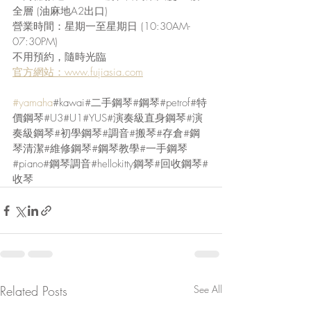
全層 (油麻地A2出口) 
營業時間：星期一至星期日 (10:30AM-
07:30PM) 
不用預約，隨時光臨 
官方網站：www.fujiasia.com
#yamaha
#kawai#二手鋼琴#鋼琴#petrof#特
價鋼琴#U3#U1#YUS#演奏級直身鋼琴#演
奏級鋼琴#初學鋼琴#調音#搬琴#存倉#鋼
琴清潔#維修鋼琴#鋼琴教學#一手鋼琴
#piano#鋼琴調音#hellokitty鋼琴#回收鋼琴#
收琴
Related Posts
See All