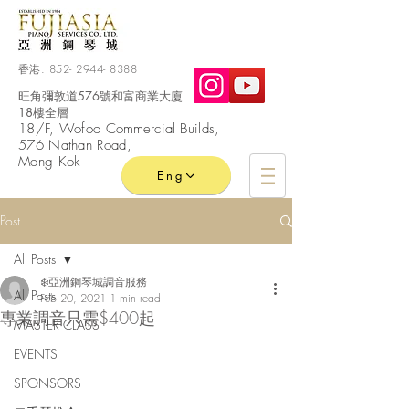
香港:
852- 2944- 8388
旺角彌敦道576號和富商業大廈
18樓全層
​18/F, Wofoo
Commercial
Builds,
576 Nathan Road,
Mong Kok
Eng
Post
All Posts
❄️亞洲鋼琴城調音服務
All Posts
Feb 20, 2021
1 min read
專業調音只需$400起
MASTER CLASS
EVENTS
SPONSORS