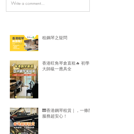
Write a comment...
香港旺角琴倉直租🔥 初學
🎹香港鋼琴租賃
大師級一應具全
龍服務超安心！
租鋼琴之疑問
香港旺角琴倉直租🔥 初學
大師級一應具全
🎹香港鋼琴租賃｜，一條龍
服務超安心！