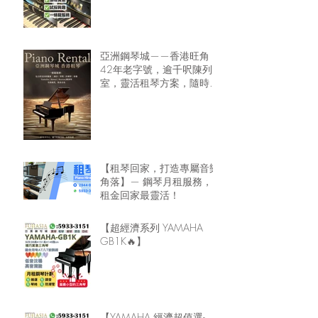
亞洲鋼琴城——香港旺角
42年老字號，逾千呎陳列
室，靈活租琴方案，隨時可
租鋼琴回家🏠
【租琴回家，打造專屬音樂
角落】— 鋼琴月租服務，
租金回家最靈活！
【超經濟系列 YAMAHA
GB1K🔥】
【YAMAHA 經濟超值選-