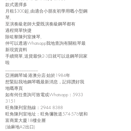
款式選擇多
月租$300起,由適合小朋友初學用嘅小型鋼
琴,
至演奏級老師大愛既演奏級鋼琴都有
過程簡單快捷
除咗黎陳列室揀琴,
仲可以透過Whatsapp我地查詢有關租琴最
新現貨資料
手續簡單,送貨最快2-3日就可以送鋼琴回家
啦
______________
亞洲鋼琴城-港澳分店-始於1984年
想緊貼我地鋼琴嘅最新消息，記得讚好我
地嘅專頁
如有何任查詢可致電或Whatsapp：5933 
3151
旺角陳列室熱線：2944 8388
旺角陳列室地址：旺角彌敦道574-576號和
富商業大廈18樓全層
(油麻地A2出口)