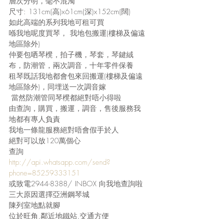
層次分明，毫不混濁
尺寸: 131cm(高)x61cm(深)x152cm(闊)
如此高端的系列我地可租可買
喺我地呢度買琴， 我地包搬運(樓梯及偏遠
地區除外)
仲要包哂琴櫈，拍子機，琴套，琴鍵絨
布，防潮管，兩次調音，十年零件保養
租琴既話我地都會包來回搬運(樓梯及偏遠
地區除外)，同埋送一次調音嫁
 當然防潮管同琴櫈都絕對唔小得啦
由查詢，購買，搬運，調音，售後服務我
地都有專人負責
我地一條龍服務絕對唔會假手於人
絕對可以放120萬個心
查詢
http://api.whatsapp.com/send?
phone=85259333151
或致電2944-8388/ INBOX 向我地查詢啦
三大原因選擇亞洲鋼琴城
陳列室地點就腳
位於旺角,鄰近地鐵站,交通方便