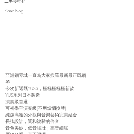
二手琴推介
Piano-Blog
亞洲鋼琴城一直為大家搜羅最新最正既鋼
琴
今次新返既YUS3，極極極極極新款
YUS系列日本製造
演奏級首選
可初學至演奏級(不用煩惱換琴)
純潔高雅的外觀與音樂藝術完美結合
長弦設計，調和複雜的倍音
音色美妙，低音強壯 ; 高音細膩