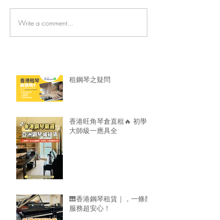
Write a comment...
香港旺角琴倉直租🔥 初學
🎹香港鋼琴租賃
大師級一應具全
龍服務超安心！
租鋼琴之疑問
香港旺角琴倉直租🔥 初學
大師級一應具全
🎹香港鋼琴租賃｜，一條龍
服務超安心！