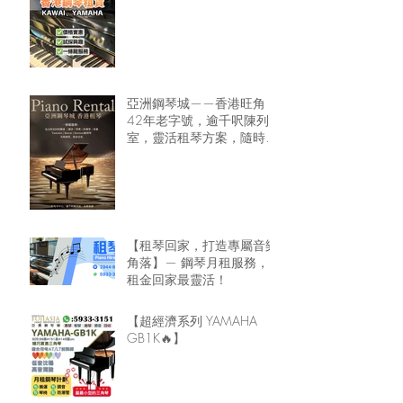
亞洲鋼琴城——香港旺角
42年老字號，逾千呎陳列
室，靈活租琴方案，隨時可
租鋼琴回家🏠
【租琴回家，打造專屬音樂
角落】— 鋼琴月租服務，
租金回家最靈活！
【超經濟系列 YAMAHA
GB1K🔥】