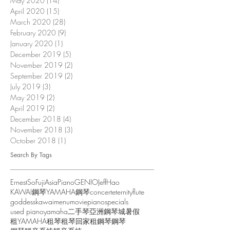
May 2020
(14)
14 posts
April 2020
(15)
15 posts
March 2020
(28)
28 posts
February 2020
(9)
9 posts
January 2020
(1)
1 post
December 2019
(5)
5 posts
November 2019
(2)
2 posts
September 2019
(2)
2 posts
July 2019
(3)
3 posts
May 2019
(2)
2 posts
April 2019
(2)
2 posts
December 2018
(4)
4 posts
November 2018
(3)
3 posts
October 2018
(1)
1 post
Search By Tags
ErnestSo
FujiAsiaPiano
GENIO
JeffHao
KAWAI鋼琴
YAMAHA鋼琴
concert
eternity
flute
goddess
kawai
menu
movie
piano
specials
used piano
yamaha
二手琴
亞洲鋼琴城
暑假
租YAMAHA
租琴
租琴回家
租鋼琴
鋼琴