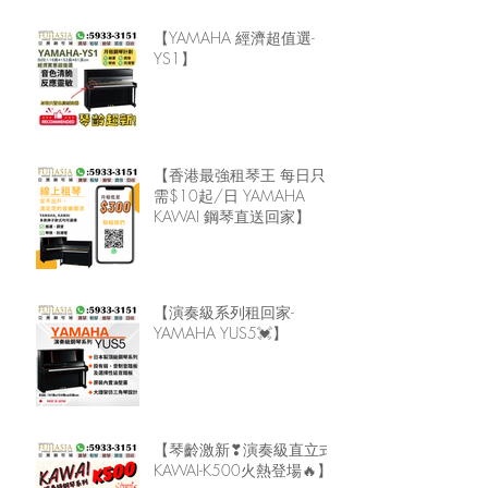
【YAMAHA 經濟超值選-
YS1】
【香港最強租琴王 每日只
需$10起/日 YAMAHA
KAWAI 鋼琴直送回家】
【演奏級系列租回家-
YAMAHA YUS5💓】
【琴齡激新❣演奏級直立式
KAWAI-K500火熱登場🔥】