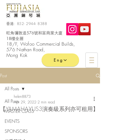
香港:
852- 2944- 8388
旺角彌敦道576號和富商業大廈
18樓全層
​18/F, Wofoo
Commercial
Builds,
576 Nathan Road,
Mong Kok
Eng
Post
All Posts
helen8873
All Posts
Apr 29, 2022
2 min read
【YAMAHA-YUS3演奏級系列亦可租用】
MASTER CLASS
EVENTS
SPONSORS