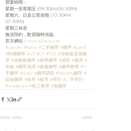
營業時間：
星期一至星期五 (09:30AM-06:30PM)
星期六、日及公眾假期 (10:30AM-
07:30PM)
星期三休息
無須預約，歡迎隨時光臨
官方網站：
www.fujiasia.com
#yamaha
#kawai
#二手鋼琴
#鋼琴
#petrof
#特價鋼琴
#U3
#U1
#YUS
#演奏級直身鋼
琴
#演奏級鋼琴
#初學鋼琴
#調音
#搬琴
#
存倉
#鋼琴清潔
#維修鋼琴
#鋼琴教學
#一
手鋼琴
#piano
#鋼琴調音
#hellokitty鋼琴
#
回收鋼琴
#收琴
#租琴
#琴行
#二手琴行
#rentalpiano
#租三角琴
#租鋼琴