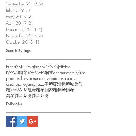
September 2019
(2)
2 posts
July 2019
(3)
3 posts
May 2019
(2)
2 posts
April 2019
(2)
2 posts
December 2018
(4)
4 posts
November 2018
(3)
3 posts
October 2018
(1)
1 post
Search By Tags
ErnestSo
FujiAsiaPiano
GENIO
JeffHao
KAWAI鋼琴
YAMAHA鋼琴
concert
eternity
flute
goddess
kawai
menu
movie
piano
specials
used piano
yamaha
二手琴
亞洲鋼琴城
暑假
租YAMAHA
租琴
租琴回家
租鋼琴
鋼琴
鋼琴靜音系統
靜音系統
Follow Us