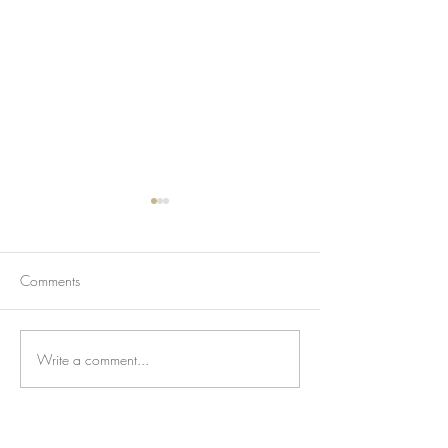
Comments
Write a comment...
香港旺角琴倉直租🔥 初學
🎹香港鋼琴租賃
大師級一應具全
龍服務超安心！