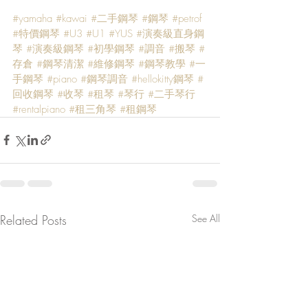
#yamaha
#kawai
#二手鋼琴
#鋼琴
#petrof
#特價鋼琴
#U3
#U1
#YUS
#演奏級直身鋼
琴
#演奏級鋼琴
#初學鋼琴
#調音
#搬琴
#
存倉
#鋼琴清潔
#維修鋼琴
#鋼琴教學
#一
手鋼琴
#piano
#鋼琴調音
#hellokitty鋼琴
#
回收鋼琴
#收琴
#租琴
#琴行
#二手琴行
#rentalpiano
#租三角琴
#租鋼琴
Related Posts
See All