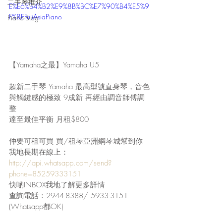
二手琴推介
E%E6%B4%B2%E9%8B%BC%E7%90%B4%E5%9
F%8EFujiAsiaPiano
Piano-Blog
【Yamaha之最】Yamaha U5
超新二手琴 Yamaha 最高型號直身琴，音色
與觸鍵感的極致 9成新 再經由調音師傅調
整 
達至最佳平衡 月租$800 
仲要可租可買 買/租琴亞洲鋼琴城幫到你 
我地長期在線上： 
http://api.whatsapp.com/send?
phone=85259333151
快啲INBOX我地了解更多詳情 
查詢電話：2944-8388/ 5933-3151 
(Whatsapp都OK)