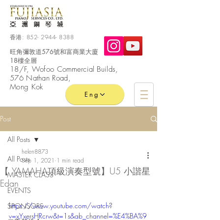
香港:
852- 2944- 8388
旺角彌敦道576號和富商業大廈
18樓全層
​18/F, Wofoo
Commercial
Builds,
576 Nathan Road,
Mong Kok
Eng
Post
All Posts
helen8873
All Posts
Sep 1, 2021
1 min read
【 YAMAHA頂級演奏型號】U5 小諧星
MASTER CLASS
Edan
EVENTS
https://www.youtube.com/watch?
SPONSORS
v=xYxersHRcrw&t=1s&ab_channel=%E4%BA%9