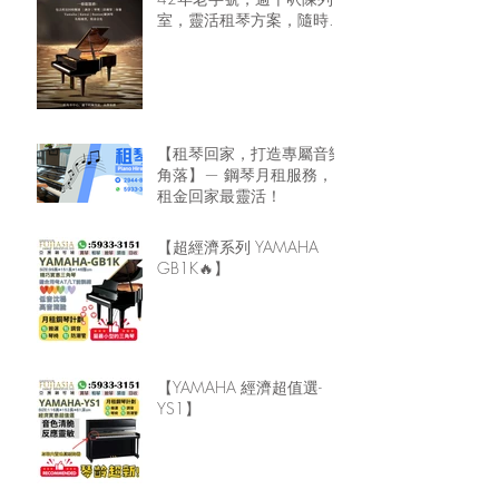
室，靈活租琴方案，隨時可
租鋼琴回家🏠
【租琴回家，打造專屬音樂
角落】— 鋼琴月租服務，
租金回家最靈活！
【超經濟系列 YAMAHA
GB1K🔥】
【YAMAHA 經濟超值選-
YS1】