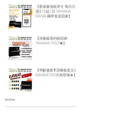
【香港最強租琴王 每日只
需$10起/日 YAMAHA
KAWAI 鋼琴直送回家】
【演奏級系列租回家-
YAMAHA YUS5💓】
【琴齡激新❣演奏級直立式
KAWAI-K500火熱登場🔥】
Archive