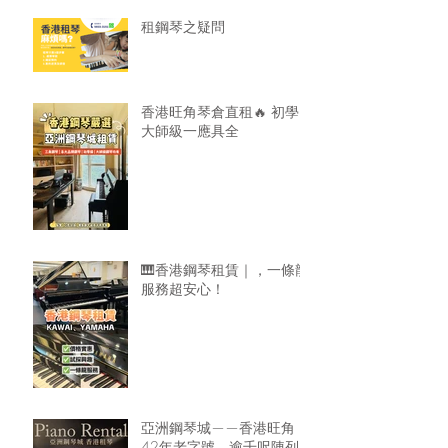
租鋼琴之疑問
香港旺角琴倉直租🔥 初學
大師級一應具全
🎹香港鋼琴租賃｜，一條龍
服務超安心！
亞洲鋼琴城——香港旺角
42年老字號，逾千呎陳列