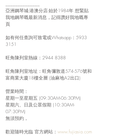
______________ 
亞洲鋼琴城-港澳分店-始於1984年 想緊貼
我地鋼琴嘅最新消息，記得讚好我地嘅專
頁 
如有何任查詢可致電或Whatsapp：5933 
3151 
旺角陳列室熱線：2944 8388 
旺角陳列室地址：旺角彌敦道574-576號和
富商業大廈18樓全層 (油麻地A2出口) 
營業時間： 
星期一至星期五 (09:30AM-06:30PM) 
星期六、日及公眾假期 (10:30AM-
07:30PM) 
無須預約，
歡迎隨時光臨 官方網站：
www.fujiasia.com