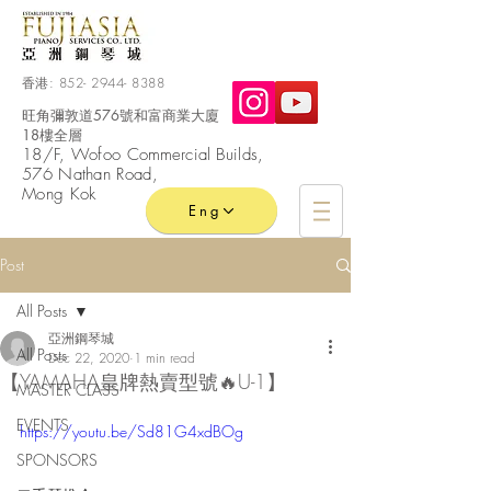
香港:
852- 2944- 8388
旺角彌敦道576號和富商業大廈
18樓全層
​18/F, Wofoo
Commercial
Builds,
576 Nathan Road,
Mong Kok
Eng
Post
All Posts
亞洲鋼琴城
All Posts
Dec 22, 2020
1 min read
【️YAMAHA皇牌熱賣型號🔥U-1】
MASTER CLASS
EVENTS
https://youtu.be/Sd81G4xdBOg
SPONSORS