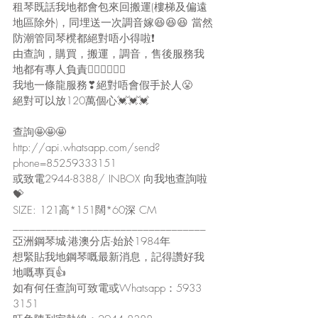
租琴既話我地都會包來回搬運(樓梯及偏遠
地區除外)，同埋送一次調音嫁😆😆😆 當然
防潮管同琴櫈都絕對唔小得啦❗
由查詢，購買，搬運，調音，售後服務我
地都有專人負責🙋‍♀🙋‍♀🙋‍♀
我地一條龍服務❣絕對唔會假手於人😤
絕對可以放120萬個心💓💓💓
查詢🤩🤩🤩
http://api.whatsapp.com/send?
phone=85259333151
或致電2944-8388/ INBOX 向我地查詢啦
💝
SIZE: 121高*151闊*60深 CM
__________________________________
亞洲鋼琴城-港澳分店-始於1984年
想緊貼我地鋼琴嘅最新消息，記得讚好我
地嘅專頁👍
如有何任查詢可致電或Whatsapp：5933 
3151