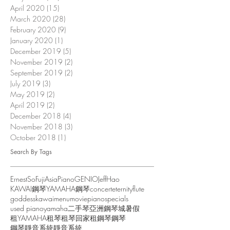
April 2020
(15)
15 posts
March 2020
(28)
28 posts
February 2020
(9)
9 posts
January 2020
(1)
1 post
December 2019
(5)
5 posts
November 2019
(2)
2 posts
September 2019
(2)
2 posts
July 2019
(3)
3 posts
May 2019
(2)
2 posts
April 2019
(2)
2 posts
December 2018
(4)
4 posts
November 2018
(3)
3 posts
October 2018
(1)
1 post
Search By Tags
ErnestSo
FujiAsiaPiano
GENIO
JeffHao
KAWAI鋼琴
YAMAHA鋼琴
concert
eternity
flute
goddess
kawai
menu
movie
piano
specials
used piano
yamaha
二手琴
亞洲鋼琴城
暑假
租YAMAHA
租琴
租琴回家
租鋼琴
鋼琴
鋼琴靜音系統
靜音系統