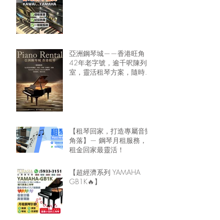
亞洲鋼琴城——香港旺角
42年老字號，逾千呎陳列
室，靈活租琴方案，隨時可
租鋼琴回家🏠
【租琴回家，打造專屬音樂
角落】— 鋼琴月租服務，
租金回家最靈活！
【超經濟系列 YAMAHA
GB1K🔥】