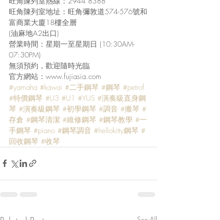
旺角陳列室熱線：2944 8388
旺角陳列室地址：旺角彌敦道574-576號和
富商業大廈18樓全層
(油麻地A2出口)
營業時間：星期一至星期日 (10:30AM-
07:30PM)
無須預約，歡迎隨時光臨
官方網站：www.fujiasia.com
#yamaha
#kawai
#二手鋼琴
#鋼琴
#petrof
#特價鋼琴
#U3
#U1
#YUS
#演奏級直身鋼
琴
#演奏級鋼琴
#初學鋼琴
#調音
#搬琴
#
存倉
#鋼琴清潔
#維修鋼琴
#鋼琴教學
#一
手鋼琴
#piano
#鋼琴調音
#hellokitty鋼琴
#
回收鋼琴
#收琴
See All