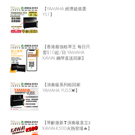
【YAMAHA 經濟超值選-
YS1】
【香港最強租琴王 每日只
需$10起/日 YAMAHA
KAWAI 鋼琴直送回家】
【演奏級系列租回家-
YAMAHA YUS5💓】
【琴齡激新❣演奏級直立式
KAWAI-K500火熱登場🔥】