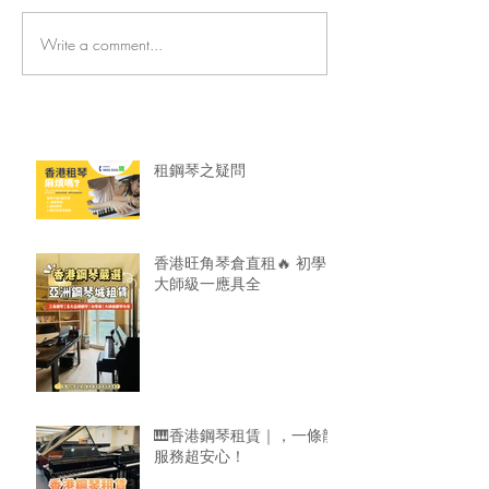
Write a comment...
香港旺角琴倉直租🔥 初學
🎹香港鋼琴租賃
大師級一應具全
龍服務超安心！
租鋼琴之疑問
香港旺角琴倉直租🔥 初學
大師級一應具全
🎹香港鋼琴租賃｜，一條龍
服務超安心！