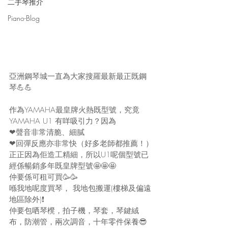
二手琴推介
Piano-Blog
亞洲鋼琴城一直為大家搜羅最新最正既鋼
琴💪💪
作為YAMAHA最皇牌火熱既型號，究竟
YAMAHA U1 有咩吸引力？因為
❤聲音非常清脆、細膩
❤回彈反應亦非常快（好多老師都推薦！）
正正因為佢造工精細，所以U1呢個型號已
經係暢銷多年既皇牌型號🤩🤩🤩
仲要係可租可買🥳🥳
喺我地呢度買琴， 我地包搬運(樓梯及偏遠
地區除外)❗
仲要包哂琴櫈，拍子機，琴套，琴鍵絨
布，防潮管，兩次調音，十年零件保養😎