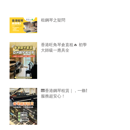
租鋼琴之疑問
香港旺角琴倉直租🔥 初學
大師級一應具全
🎹香港鋼琴租賃｜，一條龍
服務超安心！