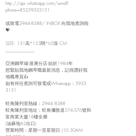
http://api.whatsapp.com/send?
phone=85259333151
或致電2944-8388/ INBOX 向我地查詢啦
💝
SIZE: 131高*153闊*65深 CM
____________
亞洲鋼琴城-港澳分店-始於1984年
想緊貼我地鋼琴嘅最新消息，記得讚好我
地嘅專頁👍
如有何任查詢可致電或Whatsapp：5933 
3151
旺角陳列室熱線：2944 8388
旺角陳列室地址：旺角彌敦道574-576號和
富商業大廈18樓全層
(油麻地A2出口)
營業時間：星期一至星期日 (10:30AM-