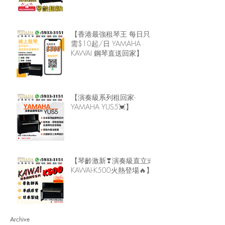
【香港最強租琴王 每日只
需$10起/日 YAMAHA
KAWAI 鋼琴直送回家】
【演奏級系列租回家-
YAMAHA YUS5💓】
【琴齡激新❣演奏級直立式
KAWAI-K500火熱登場🔥】
Archive