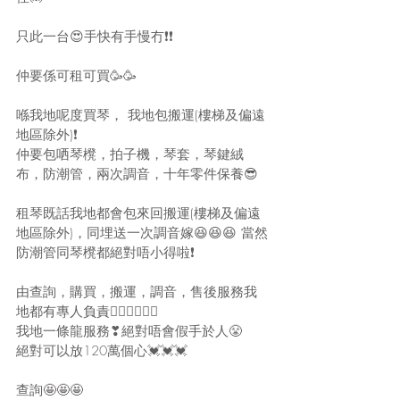
只此一台😍手快有手慢冇❗❗
仲要係可租可買🥳🥳
喺我地呢度買琴， 我地包搬運(樓梯及偏遠
地區除外)❗
仲要包哂琴櫈，拍子機，琴套，琴鍵絨
布，防潮管，兩次調音，十年零件保養😎
租琴既話我地都會包來回搬運(樓梯及偏遠
地區除外)，同埋送一次調音嫁😆😆😆 當然
防潮管同琴櫈都絕對唔小得啦❗
由查詢，購買，搬運，調音，售後服務我
地都有專人負責🙋‍♀🙋‍♀🙋‍♀
我地一條龍服務❣絕對唔會假手於人😤
絕對可以放120萬個心💓💓💓
查詢🤩🤩🤩