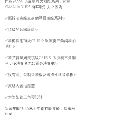
作為YAMAHA最皇牌火熱既系列，究竟
YAMAHA YUS5 有咩吸引力？因為
✅屬於演奏級直身鋼琴最頂級系列✨
✅頂級的音階設計✨
✅琴槌採用頂級CFIIIS 9 呎演奏三角鋼琴的
毛氈✨
✅琴弦質量媲美頂級CFIIIS 9 呎演奏三角鋼
琴，使演奏者尤如置身演奏廳✨
✅設有弱、音制音踏板及選擇性延音踏板✨
✅原裝內置油壓蓋
✅大譜架彷三角琴設計
新返黎既YUS5💓十年都冇既琴齡，保養極
佳💓