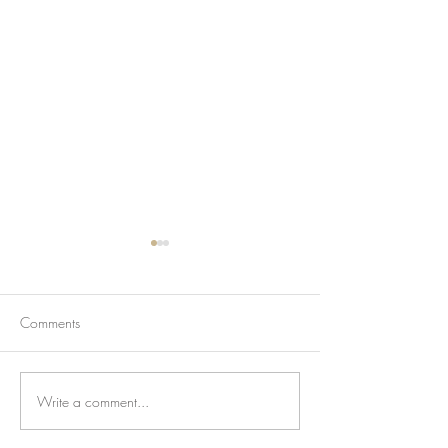
Comments
Write a comment...
香港旺角琴倉直租🔥 初學
🎹香港鋼琴租賃
大師級一應具全
龍服務超安心！