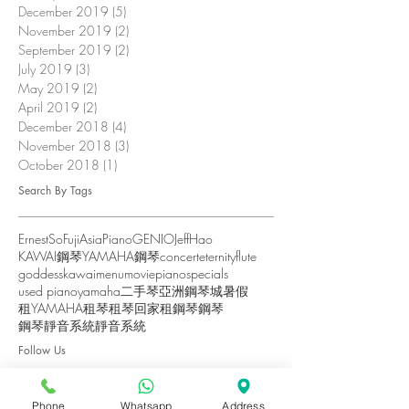
December 2019
(5)
5 posts
November 2019
(2)
2 posts
September 2019
(2)
2 posts
July 2019
(3)
3 posts
May 2019
(2)
2 posts
April 2019
(2)
2 posts
December 2018
(4)
4 posts
November 2018
(3)
3 posts
October 2018
(1)
1 post
Search By Tags
ErnestSo
FujiAsiaPiano
GENIO
JeffHao
KAWAI鋼琴
YAMAHA鋼琴
concert
eternity
flute
goddess
kawai
menu
movie
piano
specials
used piano
yamaha
二手琴
亞洲鋼琴城
暑假
租YAMAHA
租琴
租琴回家
租鋼琴
鋼琴
鋼琴靜音系統
靜音系統
Follow Us
Phone
Whatsapp
Address