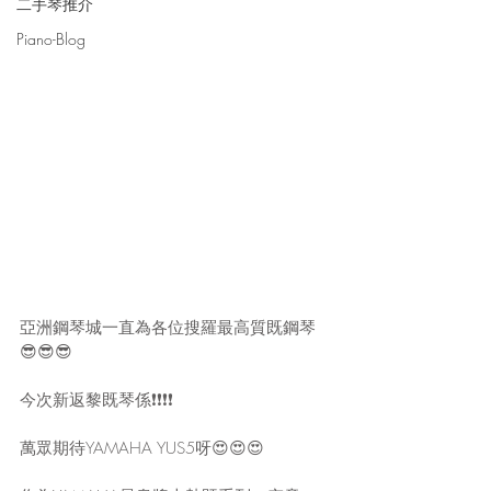
二手琴推介
Piano-Blog
亞洲鋼琴城一直為各位搜羅最高質既鋼琴
😎😎😎
今次新返黎既琴係❗❗❗❗
萬眾期待YAMAHA YUS5呀😍😍😍