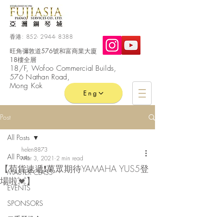
香港:
852- 2944- 8388
旺角彌敦道576號和富商業大廈
18樓全層
​18/F, Wofoo
Commercial
Builds,
576 Nathan Road,
Mong Kok
Eng
Post
All Posts
helen8873
All Posts
Mar 3, 2021
2 min read
【荀貨速遞❗萬眾期待YAMAHA YUS5登
MASTER CLASS
場啦💓】
EVENTS
SPONSORS