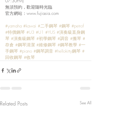
07:30PM)
無須預約，歡迎隨時光臨
官方網站：www.fujiasia.com
#yamaha
#kawai
#二手鋼琴
#鋼琴
#petrof
#特價鋼琴
#U3
#U1
#YUS
#演奏級直身鋼
琴
#演奏級鋼琴
#初學鋼琴
#調音
#搬琴
#
存倉
#鋼琴清潔
#維修鋼琴
#鋼琴教學
#一
手鋼琴
#piano
#鋼琴調音
#hellokitty鋼琴
#
回收鋼琴
#收琴
Related Posts
See All