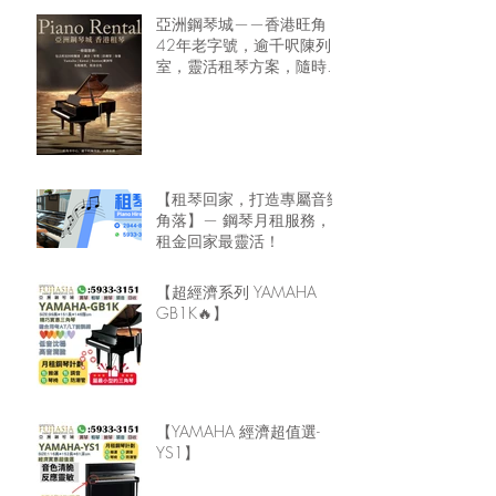
亞洲鋼琴城——香港旺角
42年老字號，逾千呎陳列
室，靈活租琴方案，隨時可
租鋼琴回家🏠
【租琴回家，打造專屬音樂
角落】— 鋼琴月租服務，
租金回家最靈活！
【超經濟系列 YAMAHA
GB1K🔥】
【YAMAHA 經濟超值選-
YS1】