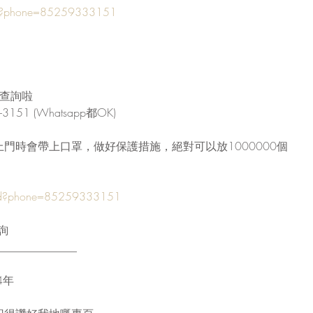
nd?phone=85259333151
員查詢啦
151 (Whatsapp都OK)
門時會帶上口罩，做好保護措施，絕對可以放1000000個
end?phone=85259333151
查詢
______________
4年