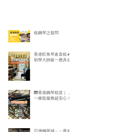
租鋼琴之疑問
香港旺角琴倉直租🔥
初學大師級一應具全
🎹香港鋼琴租賃｜，
一條龍服務超安心！
亞洲鋼琴城——香港