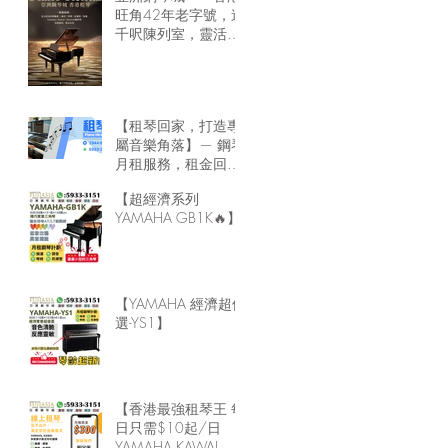
旺角42年老字號，逾
千呎陳列室，靈活租
琴方案，隨時可租鋼
琴回家🏠
【租琴回家，打造專
屬音樂角落】— 鋼琴
月租服務，租金回家
最靈活！
【超經濟系列
YAMAHA GB1K🔥】
【YAMAHA 經濟超值
選-YS1】
【香港最強租琴王 每
日只需$10起/日
YAMAHA KAWAI 鋼