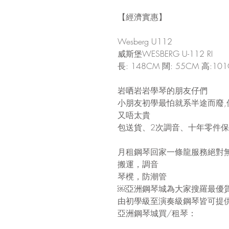
【經濟實惠】
Wesberg U112 
威斯堡WESBERG U-112 RI
長: 148CM 闊: 55CM 高:10
岩哂岩岩學琴的朋友仔們
小朋友初學最怕就系半途而廢,
又唔太貴
包送貨、2次調音、十年零件
月租鋼琴回家一條龍服務絕對
搬運，調音
琴櫈，防潮管
￼亞洲鋼琴城為大家搜羅最優
由初學級至演奏級鋼琴皆可提
亞洲鋼琴城買/租琴：