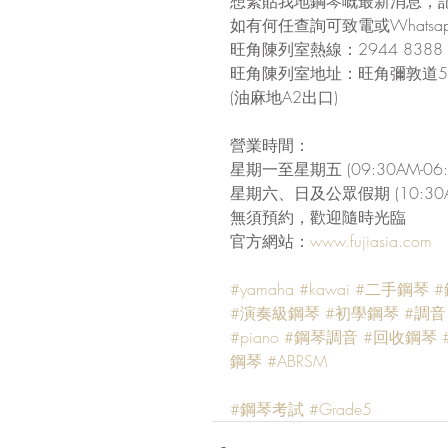
想緊貼我地鋼琴嘅最新消息，
如有何任查詢可致電或Whatsapp
旺角陳列室熱線：2944 8388
旺角陳列室地址：旺角彌敦道57
(油麻地A2出口)
營業時間：
星期一至星期五 (09:30AM-06:
星期六、日及公眾假期 (10:30AM
無須預約，歡迎隨時光臨
官方網站：
www.fujiasia.com
#yamaha
#kawai
#二手鋼琴
#
#演奏級鋼琴
#初學鋼琴
#調音
#piano
#鋼琴調音
#回收鋼琴
鋼琴
#ABRSM
#鋼琴考試
#Grade5