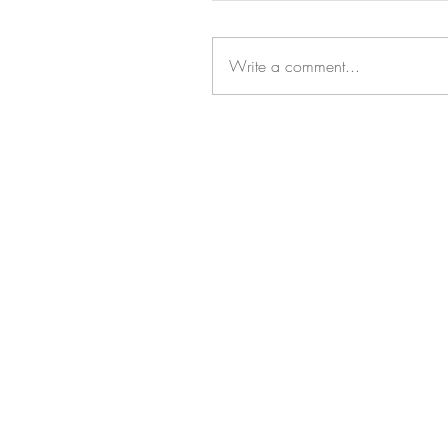
租鋼琴之疑問
Write a comment...