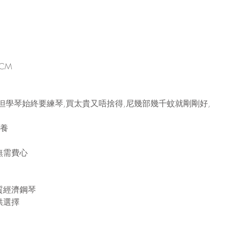
1CM
但學琴始終要練琴,買太貴又唔捨得,尼幾部幾千蚊就剛剛好,
保養
無需費心
質經濟鋼琴
供選擇