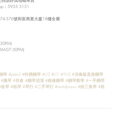
記得讚好我地嘅專頁
：5933 3151
4-576號和富商業大廈18樓全層
30PM)
-07:30PM)
鋼琴
#petrof
#特價鋼琴
#U3
#U1
#YUS
#演奏級直身鋼琴
#搬琴
#存倉
#鋼琴清潔
#維修鋼琴
#鋼琴教學
#一手鋼琴
#收琴
#租琴
#琴行
#二手琴行
#rentalpiano
#租三角琴
#租