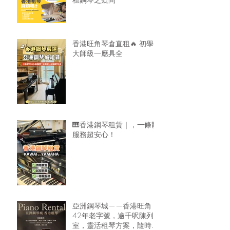
香港旺角琴倉直租🔥 初學
大師級一應具全
🎹香港鋼琴租賃｜，一條龍
服務超安心！
亞洲鋼琴城——香港旺角
42年老字號，逾千呎陳列
室，靈活租琴方案，隨時可