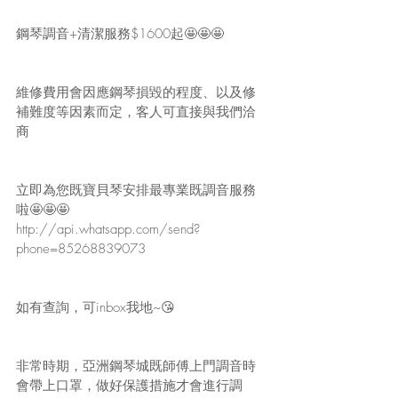
鋼琴調音+清潔服務$1600起🤩🤩🤩
維修費用會因應鋼琴損毀的程度、以及修
補難度等因素而定，客人可直接與我們洽
商
立即為您既寶貝琴安排最專業既調音服務
啦🤩🤩🤩
http://api.whatsapp.com/send?
phone=85268839073
如有查詢，可inbox我地~😘
非常時期，亞洲鋼琴城既師傅上門調音時
會帶上口罩，做好保護措施才會進行調