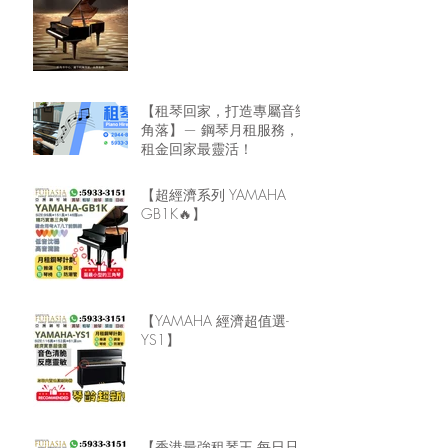
租鋼琴回家🏠
【租琴回家，打造專屬音樂
角落】— 鋼琴月租服務，
租金回家最靈活！
【超經濟系列 YAMAHA
GB1K🔥】
【YAMAHA 經濟超值選-
YS1】
【香港最強租琴王 每日只