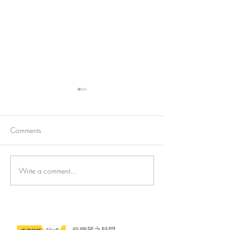
Comments
Write a comment...
香港旺角琴倉直租🔥 初學
🎹香港鋼琴租賃
大師級一應具全
龍服務超安心！
租鋼琴之疑問