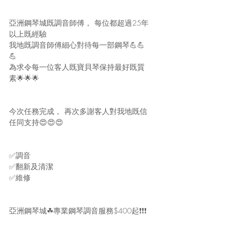
亞洲鋼琴城既調音師傅， 每位都超過25年
以上既經驗
我地既調音師傅細心對待每一部鋼琴💪💪
💪
為求令每一位客人既寶貝琴保持最好既質
素🌟🌟🌟
今次任務完成， 再次多謝客人對我地既信
任同支持😍😍😍
✅調音
✅翻新及清潔
✅維修
亞洲鋼琴城☘專業鋼琴調音服務$400起❗❗❗