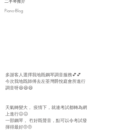
二手琴推介
Piano-Blog
多謝客人選擇我地既鋼琴調音服務💕💕
今次我地既師傅去左荃灣爵悅庭會所進行
調音呀😆😆😆
天氣轉變大， 疫情下，就連考試都轉為網
上進行😖😖
一部鋼琴， 冇好既聲音，點可以令考試發
揮得最好🤨🤨