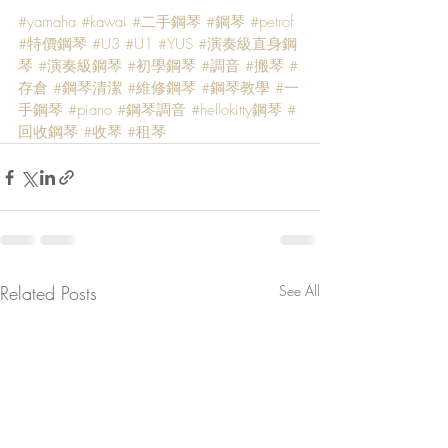
#yamaha
#kawai
#二手鋼琴
#鋼琴
#petrof
#特價鋼琴
#U3
#U1
#YUS
#演奏級直身鋼
琴
#演奏級鋼琴
#初學鋼琴
#調音
#搬琴
#
存倉
#鋼琴清潔
#維修鋼琴
#鋼琴教學
#一
手鋼琴
#piano
#鋼琴調音
#hellokitty鋼琴
#
回收鋼琴
#收琴
#租琴
Related Posts
See All