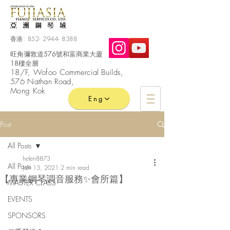
香港:
852- 2944- 8388
旺角彌敦道576號和富商業大廈
18樓全層
​18/F, Wofoo
Commercial
Builds,
576 Nathan Road,
Mong Kok
Eng
Post
All Posts
helen8873
All Posts
Jan 13, 2021
2 min read
【專業鋼琴調音服務✨會所篇】
MASTER CLASS
EVENTS
SPONSORS