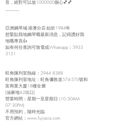
音，絕對可以放1000000個心💕💕
______
亞洲鋼琴城-港澳分店-始於1984年
想緊貼我地鋼琴嘅最新消息，記得讚好我
地嘅專頁👍
如有何任查詢可致電或Whatsapp：5933 
3151
旺角陳列室熱線：2944 8388
旺角陳列室地址：旺角彌敦道574-576號和
富商業大廈18樓全層
(油麻地A2出口)
營業時間：星期一至星期日 (10:30AM-
07:30PM)
不用預約，隨時光臨
官方網站：www.fujiasia.com