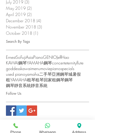
July 2019
(3)
3 posts
May 2019
(2)
2 posts
April 2019
(2)
2 posts
December 2018
(4)
4 posts
November 2018
(3)
3 posts
October 2018
(1)
1 post
Search By Tags
ErnestSo
FujiAsiaPiano
GENIO
JeffHao
KAWAI鋼琴
YAMAHA鋼琴
concert
eternity
flute
goddess
kawai
menu
movie
piano
specials
used piano
yamaha
二手琴
亞洲鋼琴城
暑假
租YAMAHA
租琴
租琴回家
租鋼琴
鋼琴
鋼琴靜音系統
靜音系統
Follow Us
Phone
Whatsapp
Address