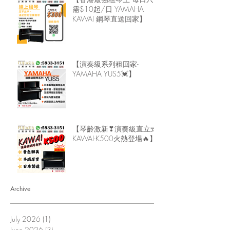
需$10起/日 YAMAHA
KAWAI 鋼琴直送回家】
【演奏級系列租回家-
YAMAHA YUS5💓】
【琴齡激新❣演奏級直立式
KAWAI-K500火熱登場🔥】
Archive
July 2026
(1)
1 post
June 2026
(3)
3 posts