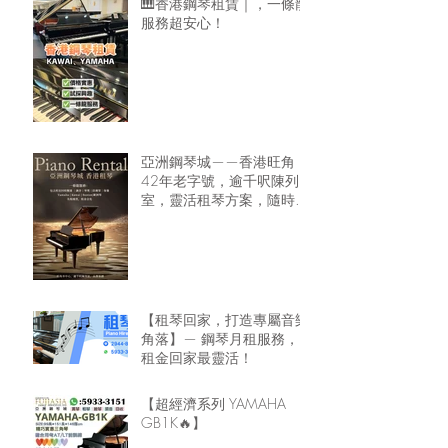
🎹香港鋼琴租賃｜，一條龍
服務超安心！
亞洲鋼琴城——香港旺角
42年老字號，逾千呎陳列
室，靈活租琴方案，隨時可
租鋼琴回家🏠
【租琴回家，打造專屬音樂
角落】— 鋼琴月租服務，
租金回家最靈活！
【超經濟系列 YAMAHA
GB1K🔥】