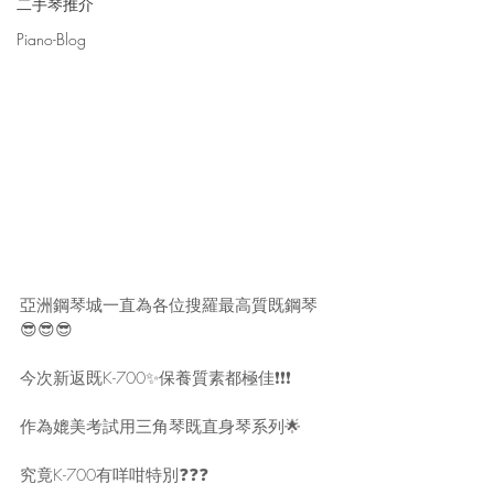
二手琴推介
Piano-Blog
亞洲鋼琴城一直為各位搜羅最高質既鋼琴
😎😎😎
今次新返既K-700✨保養質素都極佳❗️❗️❗️
作為媲美考試用三角琴既直身琴系列🌟
究竟K-700有咩咁特別❓❓❓