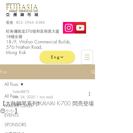
香港:
852- 2944- 8388
旺角彌敦道576號和富商業大廈
18樓全層
​18/F, Wofoo
Commercial
Builds,
576 Nathan Road,
Mong Kok
Eng
Post
All Posts
helen8873
All Posts
Dec 24, 2020
1 min read
【大熱鋼琴系列❗️KAWAI K-700 閃亮登場
MASTER CLASS
😍✨✨】
EVENTS
SPONSORS