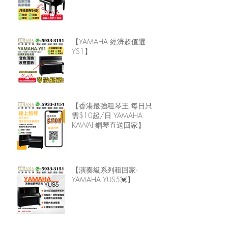
【YAMAHA 經濟超值選-
YS1】
【香港最強租琴王 每日只
需$10起/日 YAMAHA
KAWAI 鋼琴直送回家】
【演奏級系列租回家-
YAMAHA YUS5💓】