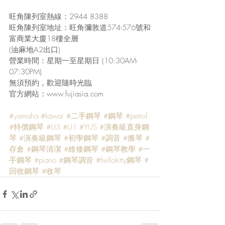
旺角陳列室熱線：2944 8388
旺角陳列室地址：旺角彌敦道574-576號和
富商業大廈18樓全層
(油麻地A2出口)
營業時間：星期一至星期日 (10:30AM-
07:30PM)
無須預約，歡迎隨時光臨
官方網站：www.fujiasia.com
#yamaha
#kawai
#二手鋼琴
#鋼琴
#petrof
#特價鋼琴
#U3
#U1
#YUS
#演奏級直身鋼
琴
#演奏級鋼琴
#初學鋼琴
#調音
#搬琴
#
存倉
#鋼琴清潔
#維修鋼琴
#鋼琴教學
#一
手鋼琴
#piano
#鋼琴調音
#hellokitty鋼琴
#
回收鋼琴
#收琴