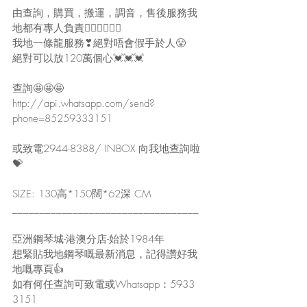
由查詢，購買，搬運，調音，售後服務我
地都有專人負責🙋‍♀🙋‍♀🙋‍♀
我地一條龍服務❣絕對唔會假手於人😤
絕對可以放120萬個心💓💓💓
查詢🤩🤩🤩
http://api.whatsapp.com/send?
phone=85259333151
或致電2944-8388/ INBOX 向我地查詢啦
💝
SIZE: 130高*150闊*62深 CM
__________________________________
亞洲鋼琴城-港澳分店-始於1984年
想緊貼我地鋼琴嘅最新消息，記得讚好我
地嘅專頁👍
如有何任查詢可致電或Whatsapp：5933 
3151