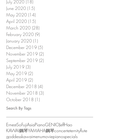
July 2020
(18)
18 posts
June 2020
(15)
15 posts
May 2020
(14)
14 posts
April 2020
(15)
15 posts
March 2020
(28)
28 posts
February 2020
(9)
9 posts
January 2020
(1)
1 post
December 2019
(5)
5 posts
November 2019
(2)
2 posts
September 2019
(2)
2 posts
July 2019
(3)
3 posts
May 2019
(2)
2 posts
April 2019
(2)
2 posts
December 2018
(4)
4 posts
November 2018
(3)
3 posts
October 2018
(1)
1 post
Search By Tags
ErnestSo
FujiAsiaPiano
GENIO
JeffHao
KAWAI鋼琴
YAMAHA鋼琴
concert
eternity
flute
goddess
kawai
menu
movie
piano
specials