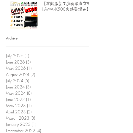
【琴齡激新❣演奏級直立式
KAWAI-K500火熱登場🔥】
Archive
July 2026
(1)
1 post
June 2026
(3)
3 posts
May 2026
(1)
1 post
August 2024
(2)
2 posts
July 2024
(5)
5 posts
June 2024
(3)
3 posts
May 2024
(8)
8 posts
June 2023
(1)
1 post
May 2023
(1)
1 post
April 2023
(2)
2 posts
March 2023
(8)
8 posts
January 2023
(1)
1 post
December 2022
(4)
4 posts