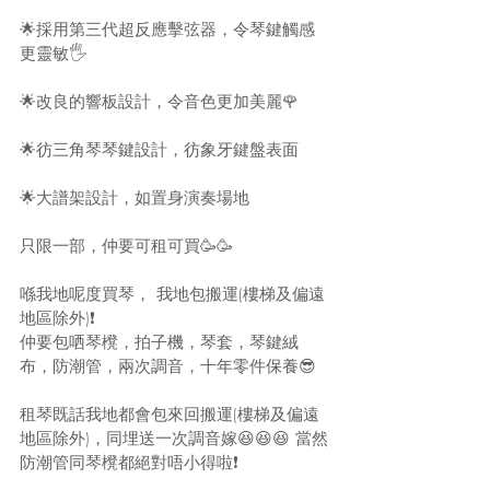
🌟採用第三代超反應擊弦器，令琴鍵觸感
更靈敏🖐
🌟改良的響板設計，令音色更加美麗🌹
🌟彷三角琴琴鍵設計，彷象牙鍵盤表面
🌟大譜架設計，如置身演奏場地
只限一部，仲要可租可買🥳🥳
喺我地呢度買琴， 我地包搬運(樓梯及偏遠
地區除外)❗
仲要包哂琴櫈，拍子機，琴套，琴鍵絨
布，防潮管，兩次調音，十年零件保養😎
租琴既話我地都會包來回搬運(樓梯及偏遠
地區除外)，同埋送一次調音嫁😆😆😆 當然
防潮管同琴櫈都絕對唔小得啦❗