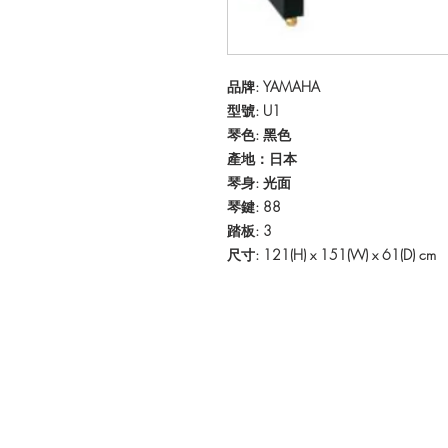
品牌: YAMAHA
型號: U1
琴色: 黑色
產地：日本
琴身: 光面
琴鍵: 88
踏板: 3
尺寸: 121(H) x 151(W) x 61(D) cm