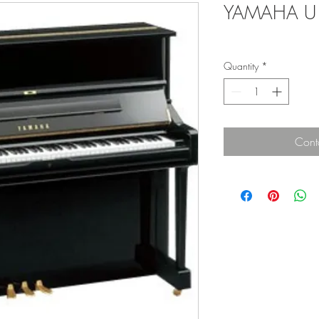
YAMAHA U
Quantity
*
Cont