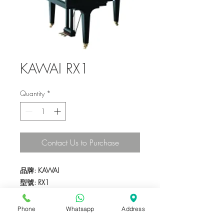
KAWAI RX1
Quantity
*
Contact Us to Purchase
品牌: KAWAI
型號: RX1
琴色: 黑色
產地：日本
Phone
Whatsapp
Address
琴身: 光面