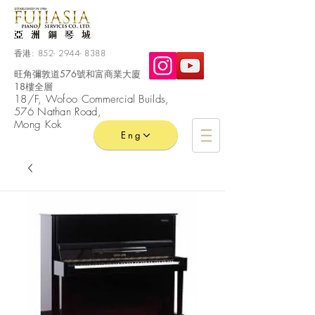
香港:
852- 2944- 8388
旺角彌敦道576號和富商業大廈
18樓全層
​18/F, Wofoo
Commercial
Builds,
576 Nathan Road,
Mong Kok
Eng