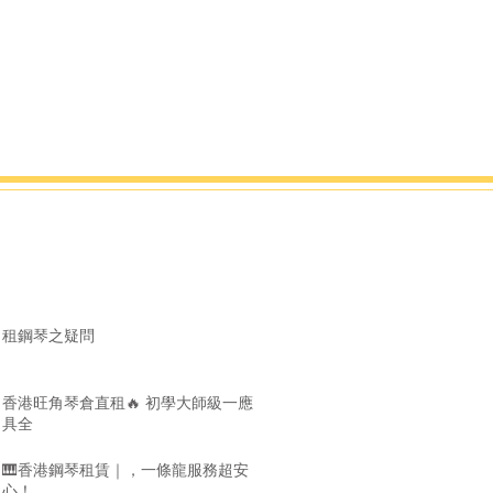
租鋼琴之疑問
香港旺角琴倉直租🔥 初學大師級一應
具全
🎹香港鋼琴租賃｜，一條龍服務超安
心！