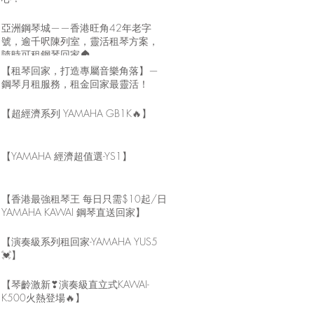
亞洲鋼琴城——香港旺角42年老字
號，逾千呎陳列室，靈活租琴方案，
隨時可租鋼琴回家🏠
【租琴回家，打造專屬音樂角落】—
鋼琴月租服務，租金回家最靈活！
【超經濟系列 YAMAHA GB1K🔥】
【YAMAHA 經濟超值選-YS1】
【香港最強租琴王 每日只需$10起/日
YAMAHA KAWAI 鋼琴直送回家】
【演奏級系列租回家-YAMAHA YUS5
💓】
【琴齡激新❣演奏級直立式KAWAI-
K500火熱登場🔥】