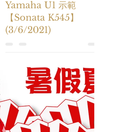
Yamaha U1 示範
【Sonata K545】
(3/6/2021)