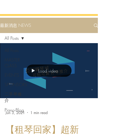
最新消息 NEWS
All Posts
All Posts
MASTER
CLASS
Load video
EVENTS
SPONSORS
二手琴推
介
Piano-Blog
Jun 3, 2021
1 min read
【租琴回家】超新