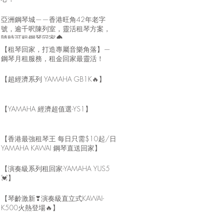
亞洲鋼琴城——香港旺角42年老字
號，逾千呎陳列室，靈活租琴方案，
隨時可租鋼琴回家🏠
【租琴回家，打造專屬音樂角落】—
鋼琴月租服務，租金回家最靈活！
【超經濟系列 YAMAHA GB1K🔥】
【YAMAHA 經濟超值選-YS1】
【香港最強租琴王 每日只需$10起/日
YAMAHA KAWAI 鋼琴直送回家】
【演奏級系列租回家-YAMAHA YUS5
💓】
【琴齡激新❣演奏級直立式KAWAI-
K500火熱登場🔥】