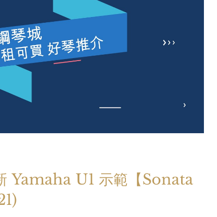
amaha U1 示範【Sonata
21)