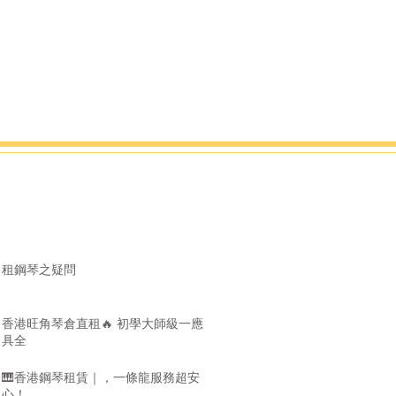
租鋼琴之疑問
香港旺角琴倉直租🔥 初學大師級一應
具全
🎹香港鋼琴租賃｜，一條龍服務超安
心！