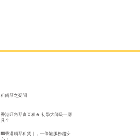
租鋼琴之疑問
香港旺角琴倉直租🔥 初學大師級一應
具全
🎹香港鋼琴租賃｜，一條龍服務超安
心！