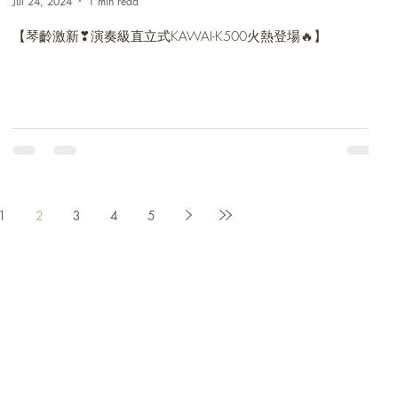
Jul 24, 2024
1 min read
【琴齡激新❣演奏級直立式KAWAI-K500火熱登場🔥】
1
2
3
4
5