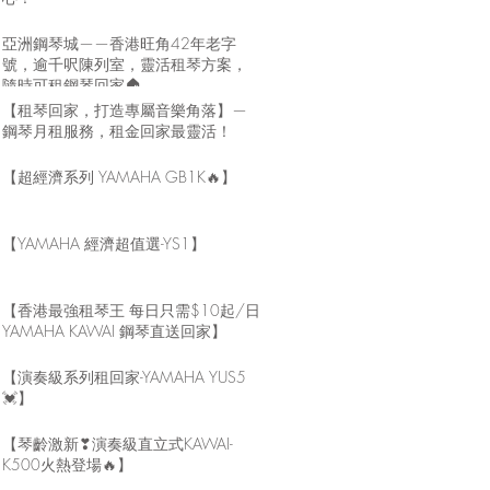
亞洲鋼琴城——香港旺角42年老字
號，逾千呎陳列室，靈活租琴方案，
隨時可租鋼琴回家🏠
【租琴回家，打造專屬音樂角落】—
鋼琴月租服務，租金回家最靈活！
【超經濟系列 YAMAHA GB1K🔥】
【YAMAHA 經濟超值選-YS1】
【香港最強租琴王 每日只需$10起/日
YAMAHA KAWAI 鋼琴直送回家】
【演奏級系列租回家-YAMAHA YUS5
💓】
【琴齡激新❣演奏級直立式KAWAI-
K500火熱登場🔥】