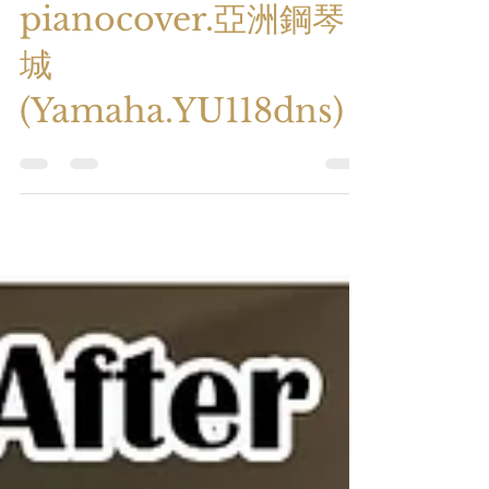
pianocover.亞洲鋼琴
城
(Yamaha.YU118dns)