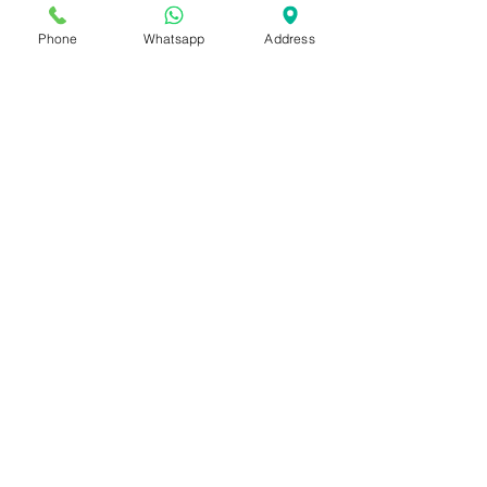
Nov 10, 2020
Phone
1 min read
Whatsapp
Address
【YAMAHA皇牌大熱
U系列🔥U1,U3,U5可租
可買‼️】