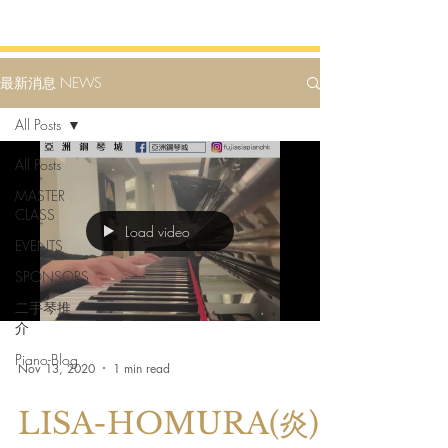
最新消息 NEWS
All Posts
All Posts
MASTER
CLASS
Load video
EVENTS
SPONSORS
二手琴推
介
Piano-Blog
Nov 13, 2020
1 min read
LISA-HOMURA(炎)