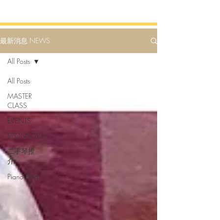
最新消息 NEWS
All Posts
All Posts
MASTER
CLASS
EVENTS
SPONSORS
二手琴推
介
Piano-Blog