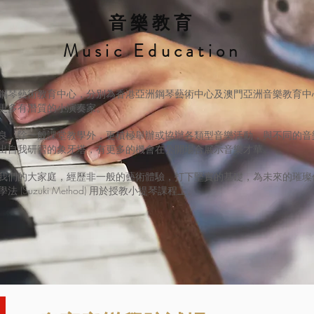
音樂教育
Music Education
鋼琴藝術教育中心，分別為香港亞洲鋼琴藝術中心及澳門亞洲音樂教育中
更多有潛質的小演奏家。
良，除一般課堂教學外，更積極舉辦或協辦各類型音樂活動，與不同的音
出自我研習的象牙塔，有更多的機會在公開場合展示音樂才華。
我們的大家庭，經歷非一般的藝術體驗，打下堅實的基礎，為未來的璀璨
(Suzuki Method) 用於授教小提琴課程上。