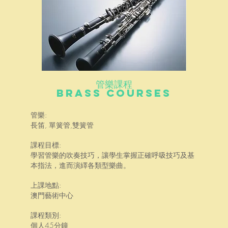
管樂課程
BRASS COURSES
管樂:
長笛, 單簧管,雙簧管
課程目標:
學習管樂的吹奏技巧，讓學生掌握正確呼吸技巧及基
本指法，進而演繹各類型樂曲。
上課地點:
澳門藝術中心
課程類別:
個人45分鐘