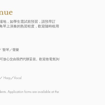
nue
場地，如學生需試前預習，請預早訂
角琴上演奏的熟習程度，歡迎隨時租用
／ 豎琴／聲樂
可放心交由我們代辦妥當。歡迎致電查詢!
t／ Harp／Vocal
dents. Application forms are available at the