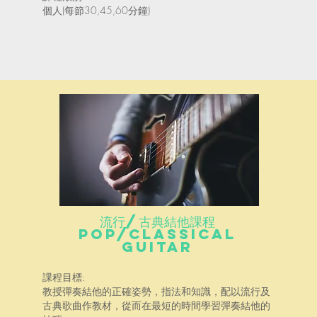
個人(每節30,45,60分鐘)
流行/古典結他課程
Pop/Classical
Guitar
課程目標:
教授彈奏結他的正確姿勢，指法和知識，配以流行及
古典歌曲作教材，從而在最短的時間學習彈奏結他的