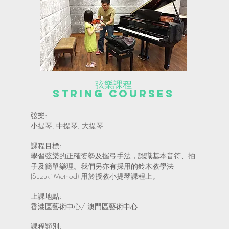
弦樂課程
String COURSES
弦樂:
小提琴, 中提琴, 大提琴
課程目標:
學習弦樂的正確姿勢及握弓手法，認識基本音符、拍
子及簡單樂理。我們另亦有採用的鈴木教學法
(Suzuki Method) 用於授教小提琴課程上。
上課地點:
香港區藝術中心/ 澳門區藝術中心
課程類別: