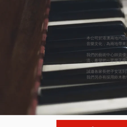
本公司於港澳兩地均設
音樂文化，為兩地帶來
我們的藝術中心師資優
流，希望把一眾學子帶
誠邀各家長把子女送到
我們另亦有採用鈴木教學法 