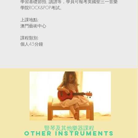
學習基礎節拍, 讀譜等，學員可報考英國聖三一音樂
學院ROCK&POP考試。
上課地點:
澳門藝術中心
課程類別:
個人45分鐘
豎琴及其他樂器課程
Other Instruments