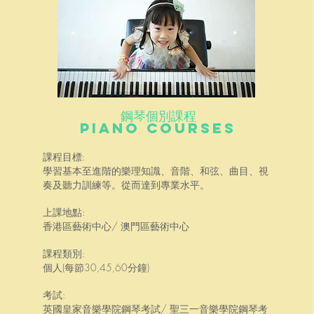
鋼琴個別課程
Piano Courses
課程目標:
學習基本至進階的樂理知識、音階、和弦、曲目、視
奏及聽力訓練等。從而達到專業水平。
上課地點:
香港區藝術中心/ 澳門區藝術中心
課程類別:
個人(每節30,45,60分鐘)
考試:
英國皇家音樂學院鋼琴考試/ 聖三一音樂學院鋼琴考