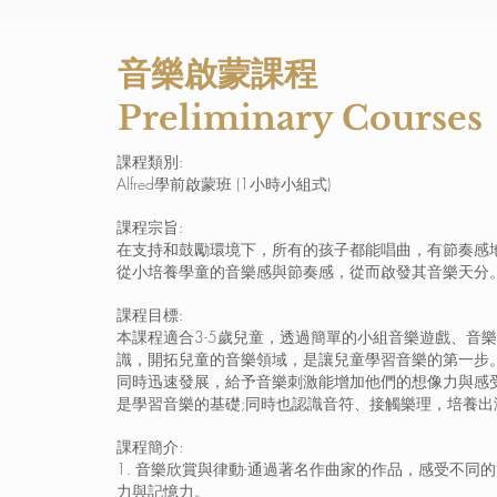
音樂啟蒙課程
Preliminary Courses
課程類別:
Alfred學前啟蒙班 (1小時小組式)
課程宗旨:
在支持和鼓勵環境下，所有的孩子都能唱曲，有節奏感
從小培養學童的音樂感與節奏感，從而啟發其音樂天分
課程目標:
本課程適合3-5歲兒童，透過簡單的小組音樂遊戲、音
識，開拓兒童的音樂領域，是讓兒童學習音樂的第一步
同時迅速發展，給予音樂刺激能增加他們的想像力與感
是學習音樂的基礎;同時也認識音符、接觸樂理，培養出
課程簡介:
1. 音樂欣賞與律動-通過著名作曲家的作品，感受不同
力與記憶力。