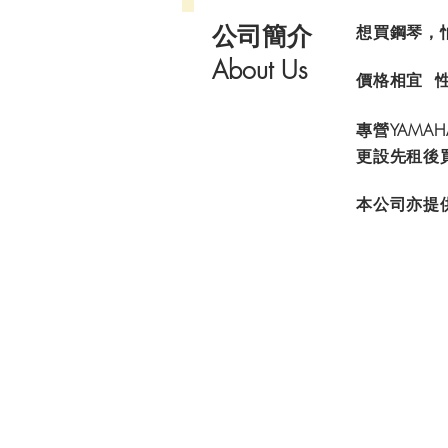
公司簡介
想買鋼琴，
About Us
價格相宜 
專營YAMAH
更設先租後
本公司亦提