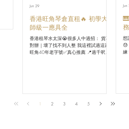
Jun
Jun 29
,
琴售價也超過

香港旺角琴倉直租🔥 初學大
， 但其
師級一應具全
來的樂趣！
車，租相
想
香港租琴水太深😭很多人中過招： 貨不
過租琴回

對辦｜壞了找不到人整 我這裡試過這家
得租名琴，
練
旺角40年老字號✅真心推薦 📍過千呎陳
實租琴的過
✅
列室，三角琴、直立琴任你試
琴城租琴
惠
🎵Yamaha、Kawai、Petrof、Sauter，各大
步，便可以
期
品牌齊備 💰租琴方案靈活 入門練習|考級
怕
用琴|婚宴演奏|大師級三角琴 短期租、長
優質鋼琴租
演
期租都可以，依需求選擇最合適的方案
有什麼鋼
務
一年期包含：來回搬運+調音+琴櫈+防潮
回家/現
調
管 搬運、調音都是公司自己師傅，不怕
9333151
1
2
3
4
5
新
外判甩漏 🔧售後不怕煩 開業40幾年零客
琴城 #鋼
租琴
訴，不是開玩笑 琴鍵不動、受潮、異
器租賃 #
港
音，師傅快速上門 還琴時正常使用痕跡
#
不會亂扣按金 白紙黑字寫明條款，保障