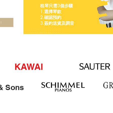
租琴只需3個步驟
1.選擇琴款
2.確認預約
!
3.簽約送貨及調音
KAWAI
& Sons