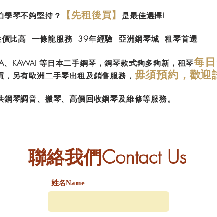
【先租後買】
怕學琴不夠堅持？
是最佳選擇!
性價比高 一條龍服務 39年經驗 亞洲鋼琴城 租琴首選
每日
A
、KAWAI
等日本二手鋼琴，鋼琴款式夠多夠新，租琴
毋須預約，歡迎
買，另有歐洲二手琴出租及銷售服務，
供鋼琴調音、搬琴、高價回收鋼琴及維修等服務。
​聯絡我們Contact Us
姓名Name