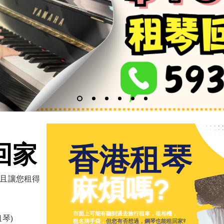
回家
回家
​香港租琴
而且讓您租得
麻煩嗎?
市面上可能有聽到過去旅行租車，租相機，
琴)
租名牌手袋，
但您有否想過，鋼琴也能租回家?