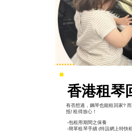
香港租琴
香港租琴
有否想過，鋼琴也能租回家? 
抵! 租得放心！
-包租用期間之保養
-簡單租琴手續 (特設網上特快租