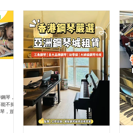
學鋼琴，不
不能不操練
學琴，豈不
屬於自己嘅
歐洲琴