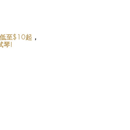
低至$10起
，
試琴!