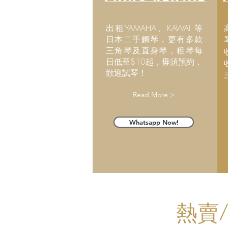
出租YAMAHA、KAWAI 等
日本二手鋼琴，更有多款
三角琴及直身琴，租琴每
日低至$10起，毋須預約，
歡迎試琴！
Read More >
Whatsapp Now!
​熱賣