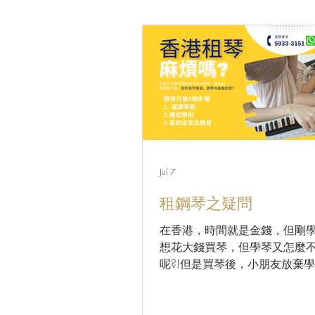
Jul 7
租鋼琴之疑問
在香港，時間就是金錢，但剛
想花大錢買琴，但學琴又怎麼
呢?!但是買琴後，小朋友放棄
是浪費金錢? 年輕一輩想擁有
Dream Piano？YAMAHA U1,
U5,YUS5,KAWAI K8, K800, 