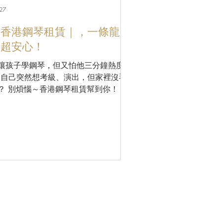
 27
香港鋼琴租賃｜，一條龍服
務超安心！
讓孩子學鋼琴，但又怕他三分鐘熱度？
 自己突然想考級、演出，但家裡沒琴
？ 別煩惱～香港鋼琴租賃幫到你！ 💪
KAWAI・YAMAHA大廠琴任選 ✅價格實
，初學租琴降低試錯成本 ✅試探興趣
 – 租幾個月看看是不是真的喜歡，不
白花錢 ✅臨時強化訓練 – 考前衝刺、
出前練習，短租也無問題 ✅一條龍服
 – 租琴一年包來回搬運，送一次免費
音，還附送琴櫈及防潮管！ 🛎️不管是
手試學、考試急用，還是想換琴體驗，
都是最靈活的選擇！ #鋼琴租用 #香
鋼琴 #亞洲鋼琴城 #鋼琴 #租鋼琴推薦
租琴服務 #樂器租賃 #鋼琴 #香港鋼琴